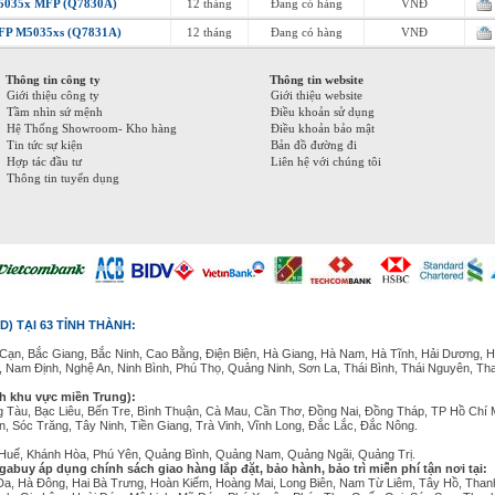
 M5035x MFP (Q7830A)
12 tháng
Đang có hàng
VNĐ
 MFP M5035xs (Q7831A)
12 tháng
Đang có hàng
VNĐ
Thông tin công ty
Thông tin website
Giới thiệu công ty
Giới thiệu website
Tầm nhìn sứ mệnh
Điều khoản sử dụng
Hệ Thống Showroom- Kho hàng
Điều khoản bảo mật
Tin tức sự kiện
Bản đồ đường đi
Hợp tác đầu tư
Liên hệ với chúng tôi
Thông tin tuyển dụng
D) TẠI 63 TỈNH THÀNH:
Cạn, Bắc Giang, Bắc Ninh, Cao Bằng, Điện Biện, Hà Giang, Hà Nam, Hà Tĩnh, Hải Dương, H
, Nam Định, Nghệ An, Ninh Bình, Phú Thọ, Quảng Ninh, Sơn La, Thái Bình, Thái Nguyên, Th
nh khu vực miền Trung):
g Tàu, Bạc Liêu, Bến Tre, Bình Thuận, Cà Mau, Cần Thơ, Đồng Nai, Đồng Tháp, TP Hồ Chí 
, Sóc Trăng, Tây Ninh, Tiền Giang, Trà Vinh, Vĩnh Long, Đắc Lắc, Đắc Nông.
n Huế, Khánh Hòa, Phú Yên, Quảng Bình, Quảng Nam, Quảng Ngãi, Quảng Trị.
gabuy áp dụng chính sách giao hàng lắp đặt, bảo hành, bảo trì miễn phí tận nơi tại:
Đa, Hà Đông, Hai Bà Trưng, Hoàn Kiếm, Hoàng Mai, Long Biên, Nam Từ Liêm, Tây Hồ, Than