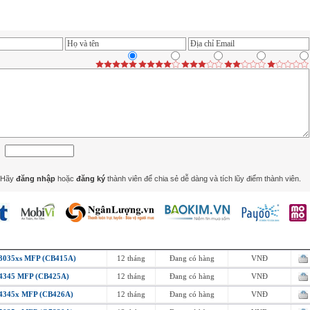
Hãy
đăng nhập
hoặc
đăng ký
thành viên để chia sẻ dễ dàng và tích lũy điểm thành viên.
 M3035xs MFP (CB415A)
12 tháng
Đang có hàng
VNĐ
 M4345 MFP (CB425A)
12 tháng
Đang có hàng
VNĐ
 M4345x MFP (CB426A)
12 tháng
Đang có hàng
VNĐ