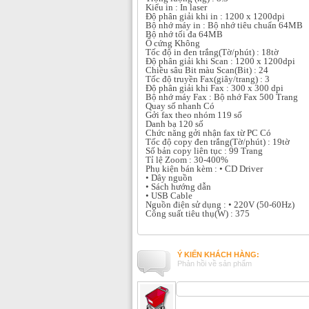
Kiểu in : In laser
Độ phân giải khi in : 1200 x 1200dpi
Bộ nhớ máy in : Bộ nhớ tiêu chuẩn 64MB
Bộ nhớ tối đa 64MB
Ổ cứng Không
Tốc độ in đen trắng(Tờ/phút) : 18tờ
Độ phân giải khi Scan : 1200 x 1200dpi
Chiều sâu Bit màu Scan(Bit) : 24
Tốc độ truyền Fax(giây/trang) : 3
Độ phân giải khi Fax : 300 x 300 dpi
Bộ nhớ máy Fax : Bộ nhớ Fax 500 Trang
Quay số nhanh Có
Gởi fax theo nhóm 119 số
Danh bạ 120 số
Chức năng gởi nhận fax từ PC Có
Tốc độ copy đen trắng(Tờ/phút) : 19tờ
Số bản copy liên tục : 99 Trang
Tỉ lệ Zoom : 30-400%
Phụ kiện bán kèm : • CD Driver
• Dây nguồn
• Sách hướng dẫn
• USB Cable
Nguồn điện sử dụng : • 220V (50-60Hz)
Công suất tiêu thụ(W) : 375
Ý KIẾN KHÁCH HÀNG:
Phản hồi về sản phẩm