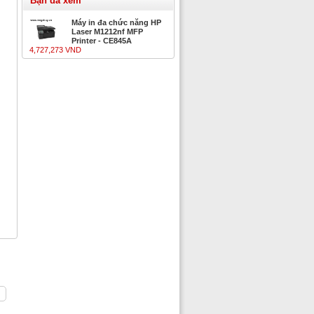
Bạn đã xem
Máy in đa chức năng HP
Laser M1212nf MFP
Printer - CE845A
4,727,273 VND