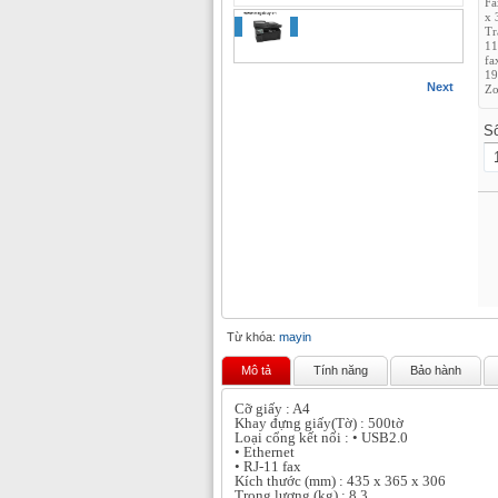
Fa
x 
Tr
11
fa
19
Next
Zo
S
Từ khóa:
mayin
Mô tả
Tính năng
Bảo hành
Cỡ giấy : A4
Khay đựng giấy(Tờ) : 500tờ
Loại cổng kết nối : • USB2.0
• Ethernet
• RJ-11 fax
Kích thước (mm) : 435 x 365 x 306
Trọng lượng (kg) : 8.3