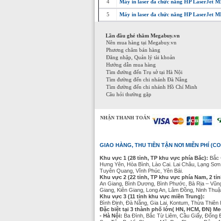
4
Máy in laser đa chức năng HP LaserJet
5
Máy in laser đa chức năng HP LaserJet
Lần đầu ghé thăm Megabuy.vn
Nên mua hàng tại Megabuy.vn
Phương châm bán hàng
Đăng nhập, Quản lý tài khoản
Hướng dẫn mua hàng
Tìm đường đến Trụ sở tại Hà Nội
Tìm đường đến chi nhánh Đà Nẵng
Tìm đường đến chi nhánh Hồ Chí Minh
Câu hỏi thường gặp
NHẬN THANH TOÁN
GIAO HÀNG, THU TIỀN TẬN NƠI MIỄN PHÍ (CO
Khu vực 1 (28 tỉnh, TP khu vực phía Bắc):
Bắc 
Hưng Yên, Hòa Bình, Lào Cai. Lai Châu, Lạng Sơn
Tuyên Quang, Vĩnh Phúc, Yên Bái.
Khu vực 2 (22 tỉnh, TP khu vực phía Nam, 2 tỉ
An Giang, Bình Dương, Bình Phước, Bà Rịa – Vũn
Giang, Kiên Giang, Long An, Lâm Đồng, Ninh Thuận
Khu vực 3 (11 tỉnh khu vực miền Trung):
Bình Định, Đà Nẵng, Gia Lai, Kontum, Thừa Thiê
Đặc biệt tại 3 thành phố lớn( HN, HCM, ĐN) Me
- Hà Nội:
Ba Đình, Bắc Từ Liêm, Cầu Giấy, Đống 