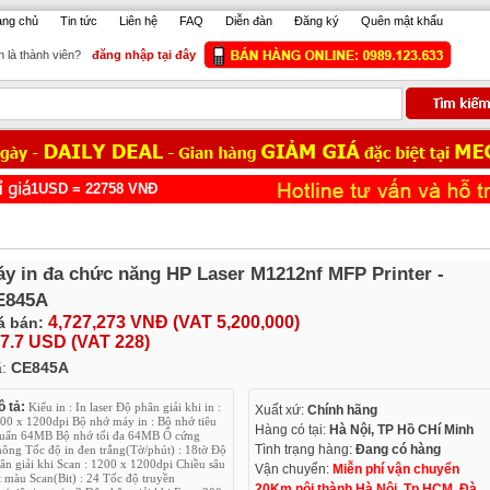
ang chủ
Tin tức
Liên hệ
FAQ
Diễn đàn
Đăng ký
Quên mật khẩu
 là thành viên?
đăng nhập tại đây
USD =
22758
VNĐ
y in đa chức năng HP Laser M1212nf MFP Printer -
E845A
4,727,273 VNĐ (VAT 5,200,000)
á bán:
7.7 USD (VAT 228)
ã:
CE845A
 tả:
Kiểu in : In laser Độ phân giải khi in :
Xuất xứ:
Chính hãng
00 x 1200dpi Bộ nhớ máy in : Bộ nhớ tiêu
Hàng có tại:
Hà Nội, TP Hồ CHí Minh
uẩn 64MB Bộ nhớ tối đa 64MB Ổ cứng
Tình trạng hàng:
Đang có hàng
ông Tốc độ in đen trắng(Tờ/phút) : 18tờ Độ
ân giải khi Scan : 1200 x 1200dpi Chiều sâu
Vận chuyển:
Miễn phí vận chuyển
t màu Scan(Bit) : 24 Tốc độ truyền
20Km nội thành Hà Nội, Tp.HCM, Đà