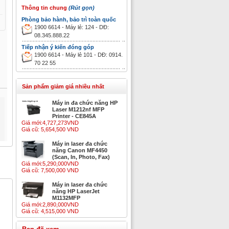
Thông tin chung
(Rút gọn)
Phòng bảo hành, bảo trì toàn quốc
1900 6614 - Máy lẻ: 124 - DĐ:
08.345.888.22
Tiếp nhận ý kiến đóng góp
1900 6614 - Máy lẻ 101 - DĐ: 0914.
70 22 55
Sản phẩm giảm giá nhiều nhất
Máy in đa chức năng HP
Laser M1212nf MFP
Printer - CE845A
Giá mới:
4,727,273VND
Giá cũ:
5,654,500 VND
Máy in laser đa chức
năng Canon MF4450
(Scan, In, Photo, Fax)
Giá mới:
5,290,000VND
Giá cũ:
7,500,000 VND
Máy in laser đa chức
năng HP LaserJet
M1132MFP
Giá mới:
2,890,000VND
Giá cũ:
4,515,000 VND