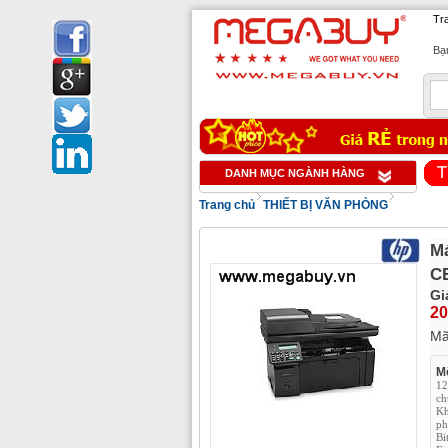
Tr
Bạn
1
DANH MỤC NGÀNH HÀNG
Trang chủ
THIẾT BỊ VĂN PHÒNG
Má
C
Gi
20
M
Mô
12
ch
Kh
ph
Bi