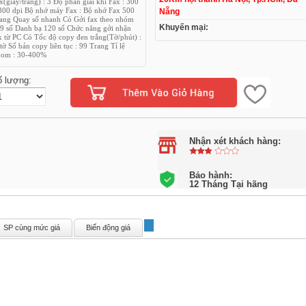
x(giây/trang) : 3 Độ phân giải khi Fax : 300
300 dpi Bộ nhớ máy Fax : Bộ nhớ Fax 500
Nẵng
ang Quay số nhanh Có Gởi fax theo nhóm
Khuyến mại:
9 số Danh bạ 120 số Chức năng gởi nhận
x từ PC Có Tốc độ copy đen trắng(Tờ/phút) :
tờ Số bản copy liên tục : 99 Trang Tỉ lệ
om : 30-400%
ố lượng:
Nhận xét khách hàng:
Bảo hành:
12 Tháng Tại hãng
SP cùng mức giá
Biến động giá