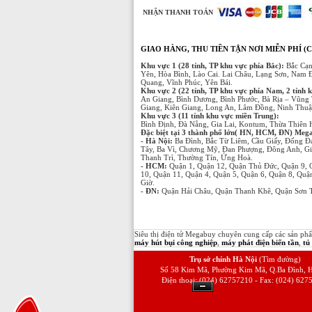
NHẬN THANH TOÁN
GIAO HÀNG, THU TIỀN TẬN NƠI MIỄN PHÍ (C
Khu vực 1 (28 tỉnh, TP khu vực phía Bắc):
Bắc Cạn
Yên, Hòa Bình, Lào Cai. Lai Châu, Lạng Sơn, Nam 
Quang, Vĩnh Phúc, Yên Bái.
Khu vực 2 (22 tỉnh, TP khu vực phía Nam, 2 tỉnh 
An Giang, Bình Dương, Bình Phước, Bà Rịa – Vũng 
Giang, Kiên Giang, Long An, Lâm Đồng, Ninh Thuận
Khu vực 3 (11 tỉnh khu vực miền Trung):
Bình Định, Đà Nẵng, Gia Lai, Kontum, Thừa Thiên
Đặc biệt tại 3 thành phố lớn( HN, HCM, ĐN) Megabu
- Hà Nội:
Ba Đình, Bắc Từ Liêm, Cầu Giấy, Đống Đ
Tây, Ba Vì, Chương Mỹ, Đan Phượng, Đông Anh, Gi
Thanh Trì, Thường Tín, Ứng Hoà.
- HCM:
Quận 1, Quận 12, Quận Thủ Đức, Quận 9, 
10, Quận 11, Quận 4, Quận 5, Quận 6, Quận 8, Qu
Giờ.
- ĐN:
Quận Hải Châu, Quận Thanh Khê, Quận Sơn T
Siêu thị điện tử Megabuy chuyên cung cấp các sản p
máy hút bụi công nghiệp
,
máy phát điện biến tần
,
tủ
Trụ sở chính Hà Nội
(Tìm đường)
Số 58 Kim Mã, Phường Kim Mã, Q.Ba Đình, H
Điện thoại: (024) 62757210 - Fax: (024) 627
Ẩn