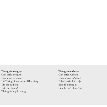
Thông tin công ty
Thông tin website
Giới thiệu công ty
Giới thiệu website
Tầm nhìn sứ mệnh
Điều khoản sử dụng
Hệ Thống Showroom- Kho hàng
Điều khoản bảo mật
Tin tức sự kiện
Bản đồ đường đi
Hợp tác đầu tư
Liên hệ với chúng tôi
Thông tin tuyển dụng