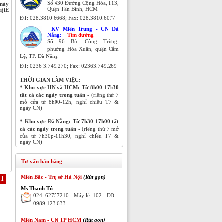
Số 430 Đường Cộng Hòa, P13,
 máy
Quận Tân Bình, HCM
ujiE
ĐT:
028.3810 6668; Fax:
028.3810.6077
KV Miền Trung - CN Đà
Nẵng:
Tìm đường
Số 96 Bùi Công Trừng,
phường Hòa Xuân, quận Cẩm
Lệ, TP. Đà Nẵng
ĐT:
0236 3.749.270;
Fax: 02363.749.269
THỜI GIAN LÀM VIỆC:
* Khu vực HN và HCM:
Từ 8h00-17h30
tất cả các ngày trong tuần
- (riêng thứ 7
mở cửa từ 8h00-12h, nghỉ chiều T7 &
ngày CN)
* Khu vực Đà Nẵng:
Từ 7h30-17h00 tất
cả các ngày trong tuần
- (riêng thứ 7 mở
cửa từ 7h30p-11h30, nghỉ chiều T7 &
ngày CN)
Tư vấn bán hàng
Miền Bắc - Trụ sở Hà Nội
(Rút gọn)
1
Ms Thanh Tú
024. 62757210 - Máy lẻ: 102 - DĐ:
0989.123.633
Miền Nam - CN TP HCM
(Rút gọn)