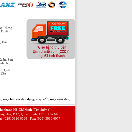
òng, Hưng
, Tuyên
h, Hậu
Xuân, Sơn
nh Oai,
 3, Quận
n Cần
p
,
máy hút ẩm dân dụng
, máy sưởi,
máy sưởi dầu
,
hi nhánh Hồ Chí Minh
(Tìm đường)
ộng Hòa, P 12, Q.Tân Bình, TP Hồ Chí Minh
ại: (028) 3810 6668 - Fax: (028) 3810 6077