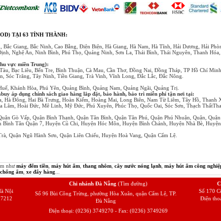
OD) TẠI 63 TỈNH THÀNH:
, Bắc Giang, Bắc Ninh, Cao Bằng, Điện Biện, Hà Giang, Hà Nam, Hà Tĩnh, Hải Dương, Hải Ph
Định, Nghệ An, Ninh Bình, Phú Thọ, Quảng Ninh, Sơn La, Thái Bình, Thái Nguyên, Thanh Hóa
khu vực miền Trung):
Tàu, Bạc Liêu, Bến Tre, Bình Thuận, Cà Mau, Cần Thơ, Đồng Nai, Đồng Tháp, TP Hồ Chí Min
, Sóc Trăng, Tây Ninh, Tiền Giang, Trà Vinh, Vĩnh Long, Đắc Lắc, Đắc Nông.
 Huế, Khánh Hòa, Phú Yên, Quảng Bình, Quảng Nam, Quảng Ngãi, Quảng Trị.
y áp dụng chính sách giao hàng lắp đặt, bảo hành, bảo trì miễn phí tận nơi tại:
a, Hà Đông, Hai Bà Trưng, Hoàn Kiếm, Hoàng Mai, Long Biên, Nam Từ Liêm, Tây Hồ, Thanh 
a Lâm, Hoài Đức, Mê Linh, Mỹ Đức, Phú Xuyên, Phúc Thọ, Quốc Oai, Sóc Sơn, Thạch ThấtTha
Quận Gò Vấp, Quận Bình Thạnh, Quận Tân Bình, Quận Tân Phú, Quận Phú Nhuận, Quận, Quận
ận Bình Tân Quận 7, Huyện Củ Chi, Huyện Hóc Môn, Huyện Bình Chánh, Huyện Nhà Bè, Huyệ
rà, Quận Ngũ Hành Sơn, Quận Liên Chiểu, Huyện Hoà Vang, Quận Cẩm Lệ.
hẩm như
máy đếm tiền
,
máy hút ẩm
,
thang nhôm
,
cây nước nóng lạnh
,
máy hút ẩm công nghiệ
 chống ẩm
,
xe đẩy hàng
...
Chi nhánh Đà Nẵng
(Tìm đường)
C
à Nội
Số 170 C
Số 96 Bùi Công Trừng, phường Hòa Xuân, quận Cẩm Lệ, TP.
57212
Điện tho
Đà Nẵng
Điện thoại: (0236) 3749270 - Fax: (0236) 3749269