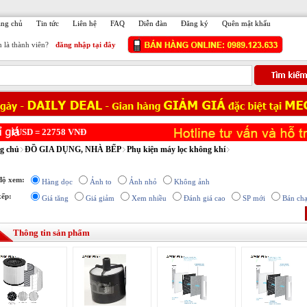
ang chủ
Tin tức
Liên hệ
FAQ
Diễn đàn
Đăng ký
Quên mật khẩu
 là thành viên?
đăng nhập tại đây
USD =
22758
VNĐ
g chủ
ĐỒ GIA DỤNG, NHÀ BẾP
Phụ kiện máy lọc không khí
độ xem:
Hàng dọc
Ảnh to
Ảnh nhỏ
Không ảnh
xếp:
Giá tăng
Giá giảm
Xem nhiều
Đánh giá cao
SP mới
Bán ch
Thông tin sản phẩm