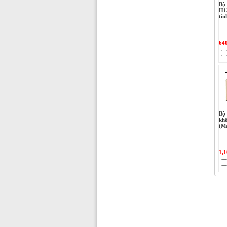
Bộ
H1
tín
64
Bộ 
kh
(M
1,