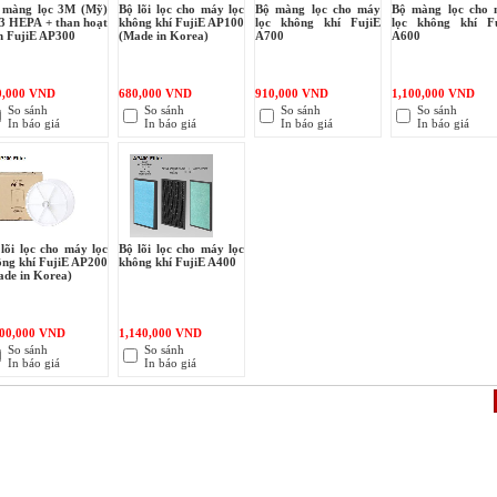
 màng lọc 3M (Mỹ)
Bộ lõi lọc cho máy lọc
Bộ màng lọc cho máy
Bộ màng lọc cho
3 HEPA + than hoạt
không khí FujiE AP100
lọc không khí FujiE
lọc không khí F
h FujiE AP300
(Made in Korea)
A700
A600
0,000 VND
680,000 VND
910,000 VND
1,100,000 VND
So sánh
So sánh
So sánh
So sánh
In báo giá
In báo giá
In báo giá
In báo giá
lõi lọc cho máy lọc
Bộ lõi lọc cho máy lọc
ông khí FujiE AP200
không khí FujiE A400
ade in Korea)
100,000 VND
1,140,000 VND
So sánh
So sánh
In báo giá
In báo giá