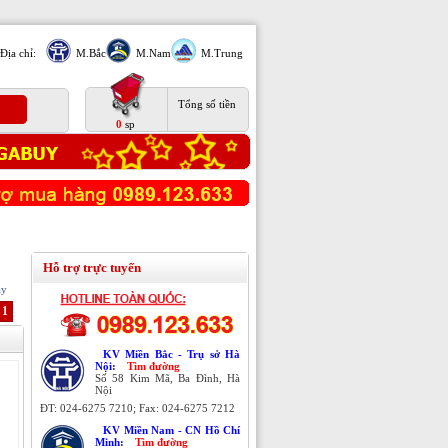
Địa chỉ:
M.Bắc
M.Nam
M.Trung
Tổng số tiền
0
sp
Hỗ trợ trực tuyến
ạy
1
KV Miền Bắc - Trụ sở Hà
Nội:
Tìm đường
Số 58 Kim Mã, Ba Đình, Hà
Nội
ĐT: 024-6275 7210; Fax: 024-6275 7212
KV Miền Nam - CN Hồ Chí
Minh:
Tìm đường