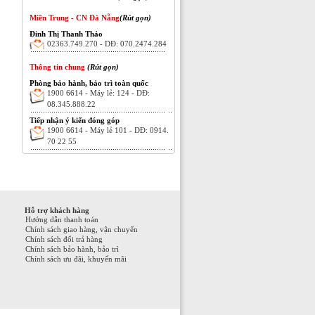
Miền Trung - CN Đà Nẵng
(Rút gọn)
Đinh Thị Thanh Thảo
02363.749.270 - DĐ: 070.2474.284
Thông tin chung
(Rút gọn)
Phòng bảo hành, bảo trì toàn quốc
1900 6614 - Máy lẻ: 124 - DĐ:
08.345.888.22
Tiếp nhận ý kiến đóng góp
1900 6614 - Máy lẻ 101 - DĐ: 0914.
70 22 55
Hỗ trợ khách hàng
Hướng dẫn thanh toán
Chính sách giao hàng, vận chuyển
Chính sách đổi trả hàng
Chính sách bảo hành, bảo trì
Chính sách ưu đãi, khuyến mãi