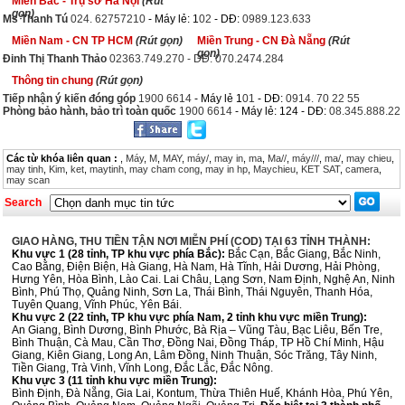
Miền Bắc - Trụ sở Hà Nội
(Rút
gọn)
Ms Thanh Tú
024. 62757210
- Máy lẻ: 1
02
- DĐ:
0989.123.633
Miền Nam - CN TP HCM
(Rút gọn)
Miền Trung - CN Đà Nẵng
(Rút
gọn)
Đinh Thị Thanh Thảo
02363.749.270 - DĐ: 070.2474.284
Thông tin chung
(Rút gọn)
Tiếp nhận ý kiến đóng góp
1900 6614
- Máy lẻ 1
01
- DĐ:
0914. 70 22 55
Phòng bảo hành, bảo trì toàn quốc
1900 6614
- Máy lẻ: 124 - DĐ:
08.345.888.22
Các từ khóa liên quan :
,
Máy
,
M
,
MAY
,
máy/
,
may in
,
ma
,
Ma//
,
máy///
,
ma/
,
may chieu
,
may tinh
,
Kim
,
ket
,
maytinh
,
may cham cong
,
may in hp
,
Maychieu
,
KET SAT
,
camera
,
may scan
Search
GIAO HÀNG, THU TIỀN TẬN NƠI MIỄN PHÍ (COD) TẠI 63 TỈNH THÀNH:
Khu vực 1 (28 tỉnh, TP khu vực phía Bắc):
Bắc Cạn, Bắc Giang, Bắc Ninh,
Cao Bằng, Điện Biện, Hà Giang, Hà Nam, Hà Tĩnh, Hải Dương, Hải Phòng,
Hưng Yên, Hòa Bình, Lào Cai. Lai Châu, Lạng Sơn, Nam Định, Nghệ An, Ninh
Bình, Phú Thọ, Quảng Ninh, Sơn La, Thái Bình, Thái Nguyên, Thanh Hóa,
Tuyên Quang, Vĩnh Phúc, Yên Bái.
Khu vực 2 (22 tỉnh, TP khu vực phía Nam, 2 tỉnh khu vực miền Trung):
An Giang, Bình Dương, Bình Phước, Bà Rịa – Vũng Tàu, Bạc Liêu, Bến Tre,
Bình Thuận, Cà Mau, Cần Thơ, Đồng Nai, Đồng Tháp, TP Hồ Chí Minh, Hậu
Giang, Kiên Giang, Long An, Lâm Đồng, Ninh Thuận, Sóc Trăng, Tây Ninh,
Tiền Giang, Trà Vinh, Vĩnh Long, Đắc Lắc, Đắc Nông.
Khu vực 3 (11 tỉnh khu vực miền Trung):
Bình Định, Đà Nẵng, Gia Lai, Kontum, Thừa Thiên Huế, Khánh Hòa, Phú Yên,