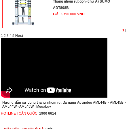
Thang nhôm rút gọn (chữ A) SUMO
ADT808B
Giá: 3,790,000 VND
1
|
1
2
3
4
5
Next
Hướng dẫn sử dụng thang nhôm rút đa năng Advindeq AML44B - AML45B -
AML44W - AML45W | Megabuy
HOTLINE TOÀN QUỐC:
1900 6614