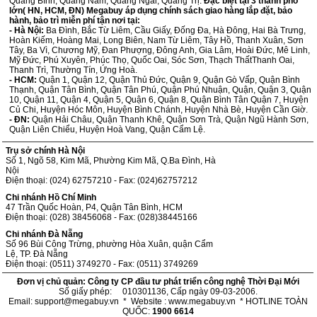
Quảng Bình, Quảng Nam, Quảng Ngãi, Quảng Trị.
Đặc biệt tại 3 thành phố
lớn( HN, HCM, ĐN) Megabuy áp dụng chính sách giao hàng lắp đặt, bảo
hành, bảo trì miễn phí tận nơi tại:
- Hà Nội:
Ba Đình, Bắc Từ Liêm, Cầu Giấy, Đống Đa, Hà Đông, Hai Bà Trưng,
Hoàn Kiếm, Hoàng Mai, Long Biên, Nam Từ Liêm, Tây Hồ, Thanh Xuân, Sơn
Tây, Ba Vì, Chương Mỹ, Đan Phượng, Đông Anh, Gia Lâm, Hoài Đức, Mê Linh,
Mỹ Đức, Phú Xuyên, Phúc Thọ, Quốc Oai, Sóc Sơn, Thạch ThấtThanh Oai,
Thanh Trì, Thường Tín, Ứng Hoà.
- HCM:
Quận 1, Quận 12, Quận Thủ Đức, Quận 9, Quận Gò Vấp, Quận Bình
Thạnh, Quận Tân Bình, Quận Tân Phú, Quận Phú Nhuận, Quận, Quận 3, Quận
10, Quận 11, Quận 4, Quận 5, Quận 6, Quận 8, Quận Bình Tân Quận 7, Huyện
Củ Chi, Huyện Hóc Môn, Huyện Bình Chánh, Huyện Nhà Bè, Huyện Cần Giờ.
- ĐN:
Quận Hải Châu, Quận Thanh Khê, Quận Sơn Trà, Quận Ngũ Hành Sơn,
Quận Liên Chiểu, Huyện Hoà Vang, Quận Cẩm Lệ.
Trụ sở chính Hà Nội
Số 1, Ngõ 58, Kim Mã, Phường Kim Mã, Q.Ba Đình, Hà
Nội
Điện thoại: (024) 62757210 - Fax: (024)62757212
Chi nhánh Hồ Chí Minh
47 Trần Quốc Hoàn, P4, Quận Tân Bình, HCM
Điện thoại: (028) 38456068 - Fax: (028)38445166
Chi nhánh Đà Nẵng
Số 96 Bùi Công Trừng, phường Hòa Xuân, quận Cẩm
Lệ, TP. Đà Nẵng
Điện thoại: (0511) 3749270 - Fax: (0511) 3749269
Đơn vị chủ quản: Công ty CP đầu tư phát triển công nghệ Thời Đại Mới
Số giấy phép: 010301136, Cấp ngày 09-03-2006.
Email: support@megabuy.vn * Website : www.megabuy.vn * HOTLINE TOÀN
QUỐC:
1900 6614