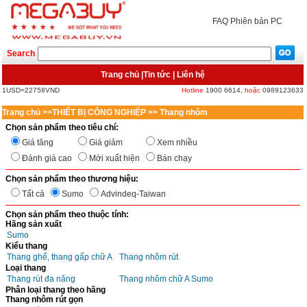
FAQ
Phiên bản PC
Search
Trang chủ
|
Tin tức
|
Liên hệ
1USD=22758VND
Hotline
1900 6614
, hoặc
0989123633
Trang chủ
>>
THIẾT BỊ CÔNG NGHIỆP
>>
Thang nhôm
Chọn sản phẩm theo tiêu chí:
Giá tăng
Giá giảm
Xem nhiều
Đánh giá cao
Mới xuất hiện
Bán chạy
Chọn sản phẩm theo thương hiệu:
Tất cả
Sumo
Advindeq-Taiwan
Chọn sản phẩm theo thuộc tính:
Hãng sản xuất
Sumo
Kiểu thang
Thang ghế, thang gấp chữ A
Thang nhôm rút
Loại thang
Thang rút đa năng
Thang nhôm chữ A Sumo
Phân loại thang theo hãng
Thang nhôm rút gọn