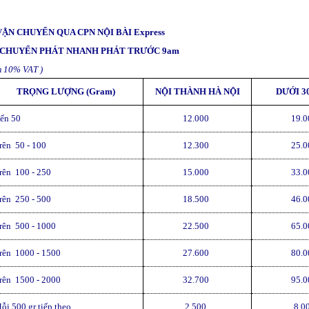
VẬN CHUYỂN QUA CPN NỘI BÀI Express
 CHUYỂN PHÁT NHANH PHÁT TRƯỚC 9am
 10% VAT )
TRỌNG LƯỢNG (Gram)
NỘI THÀNH HÀ NỘI
DƯỚI 3
ến 50
12.000
19.0
rên 50 - 100
12.300
25.0
rên 100 - 250
15.000
33.0
rên 250 - 500
18.500
46.0
rên 500 - 1000
22.500
65.0
rên 1000 - 1500
27.600
80.0
rên 1500 - 2000
32.700
95.0
ỗi 500 gr tiếp theo
2.500
8.0