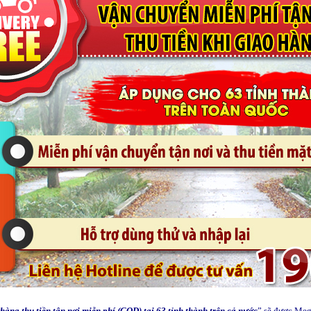
hàng thu tiền tận nơi miễn phí (COD) tại 63 tỉnh thành trên cả nước
” sẽ được Meg