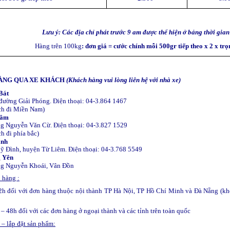
Lưu ý: Các địa chỉ phát trước 9 am được thể hiện ở bảng thời gian 
Hàng trên 100kg
: đơn giá = cước chính mỗi 500gr tiếp theo x 2 x trọ
ÀNG QUA XE KHÁCH
(Khách hàng vui lòng liên hệ với nhà xe)
Bát
6 đường Giải Phóng. Điện thoại: 04-3.864 1467
ch đi Miền Nam)
Lâm
ng Nguyễn Văn Cừ. Điện thoại: 04-3.827 1529
h đi phía bắc)
ình
Mỹ Đình, huyện Từ Liêm. Điện thoại: 04-3.768 5549
g Yên
ờng Nguyễn Khoái, Vân Đồn
 hàng :
h đối với đơn hàng thuộc nội thành TP Hà Nội, TP Hồ Chí Minh và Đà Nẵng (k
– 48h đối với các đơn hàng ở ngoại thành và các tỉnh trên toàn quốc
 – lắp đặt sản phẩm: