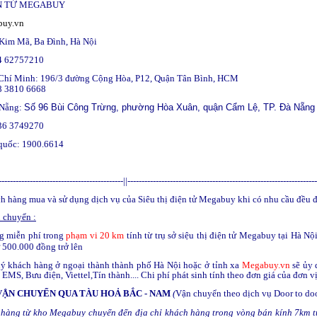
ỆN TỬ MEGABUY
buy.vn
 Kim Mã, Ba Đình, Hà Nội
24 62757210
Chí Minh: 196/3 đường Cộng Hòa, P12, Quận Tân Bình, HCM
28 3810 6668
 Nẵng:
Số 96 Bùi Công Trừng, phường Hòa Xuân, quận Cẩm Lệ, TP. Đà Nẵng
236 3749270
 quốc: 1900.6614
--------------------------------------------||------------------------------------------------------------------
ch hàng
mua và sử dụng dịch vụ của Siêu thị điện tử Megabuy khi có nhu cầu đều đư
 chuyển :
ng miễn phí trong
phạm vi 20 km
tính từ trụ sở siệu thị điện tử
M
egabuy tại Hà Nộ
ừ 500.000 đồng trở lên
uý khách hàng ở ngoại thành thành phố Hà Nội hoặc ở tỉnh xa
Megabuy.vn
sẽ ủy 
EMS, Bưu điện, Viettel,Tín thành.... Chi phí phát sinh tính theo đơn giá của đơn v
 VẬN CHUYỂN QUA TÀU HOẢ BẮC - NAM
(
Vận chuyển theo dịch vụ Door to do
hàng từ kho Megabuy chuyển đến địa chỉ khách hàng trong vòng bán kính 7km từ