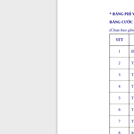
* BẢNG PHÍ 
BẢNG CƯỚC
(Chưa bao gồm
STT
1
Đ
2
T
3
T
4
T
5
T
6
T
7
T
8
M