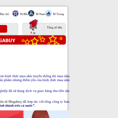
Địa chỉ:
M.Bắc
M.Nam
M.Trung
Tổng số tiền
0
sp
goài hình thức mua sắm truyền thống thì mua sắm
c sản phẩm nhưng điểm yếu của hình thức mua sắm
ghiệp đã sử dụng dịch vụ giao hàng thu tiền tận
điện tử Megabuy
đã hợp tác với tổng công ty bưu
tỉnh thành trên cả nước”
.