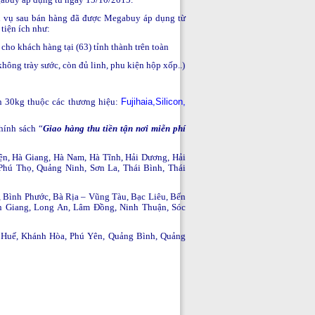
h vụ sau bán hàng đã được Megabuy áp dụng từ
tiện ích như:
cho khách hàng tại (63) tỉnh thành trên toàn
không trày sước, còn đủ linh, phu kiện hộp xốp..)
30kg thuộc các thương hiệu:
Fujihaia,Silicon,
hính sách “
Giao hàng thu tiền tận nơi miễn phí
ện, Hà Giang, Hà Nam, Hà Tĩnh, Hải Dương, Hải
Phú Thọ, Quảng Ninh, Sơn La, Thái Bình, Thái
 Bình Phước, Bà Rịa – Vũng Tàu, Bạc Liêu, Bến
n Giang, Long An, Lâm Đồng, Ninh Thuận, Sóc
n Huế, Khánh Hòa, Phú Yên, Quảng Bình, Quảng