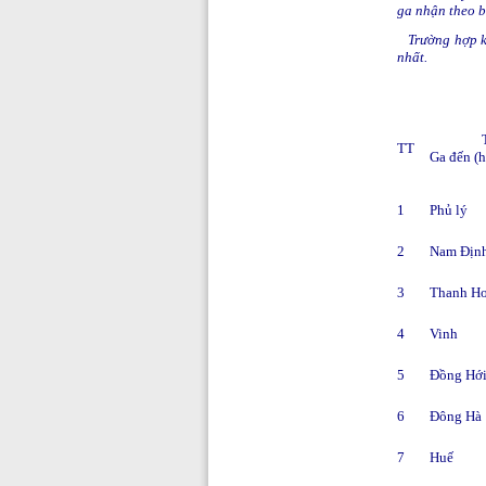
ga nhận theo b
Trường hợp kh
nhất.
TLTC
TT
Ga đến (h
1
Phủ lý
2
Nam Địn
3
Thanh H
4
Vinh
5
Đồng Hớ
6
Đông Hà
7
Huế