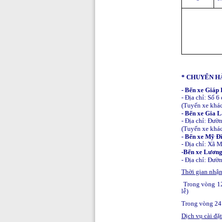
* CHUYỂN H
- Bến xe Giáp 
- Địa chỉ: Số 
(Tuyến xe khá
- Bến xe Gia 
- Địa chỉ: Đườ
(Tuyến xe khác
- Bến xe Mỹ Đ
- Địa chỉ: Xã 
-Bến xe Lươn
- Địa chỉ: Đư
Thời gian nhận
Trong vòng 12
lễ)
Trong vòng 24 
Dịch vụ cài đặt