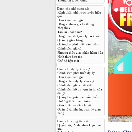
Thông tin tuyển dụng
Dành cho nhà cung cấp
Kênh phân phối trực tuyến hiệu
quả
Điều kiện tham gia
Đăng kí tham gia hệ thống
Megabuy
Tạo tài khoản mới
Đăng nhập & Quản lý tài khoản
Quản lý gian hàng
Quảng bá, giới thiệu sản phẩm
Chính sách giá cả
Phương thức giao nhận hàng hóa
Hình thức hợp tác
Chế độ hậu mãi
Dành cho đại lý khu vực
Chính sách phát triển đại lý
Điều kiện tham gia
Đăng kí làm đại lý khu vực
Chính sách giá, chiết khấu
Chính sách hỗ trợ, quyền lợi của
đại lý
Quảng bá, giới thiệu sản phẩm
Phương thức thanh toán
Giao nhận và vận chuyển
Quản lý tài khoản, quản lý gian
hàng
Dành cho cộng tác viên
Quyền lợi, ưu đãi điều kiện tham
gia
Dịch vụ “
Giao 