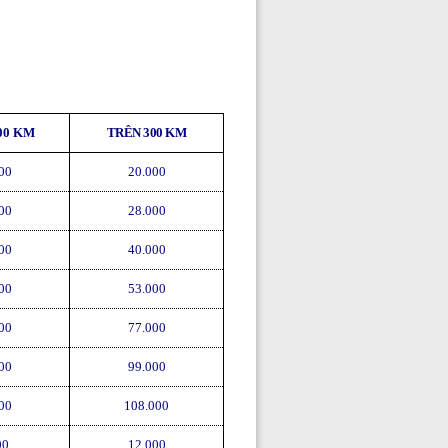
00 KM
TRÊN 300 KM
00
20.000
00
28.000
00
40.000
00
53.000
00
77.000
00
99.000
00
108.000
00
12.000