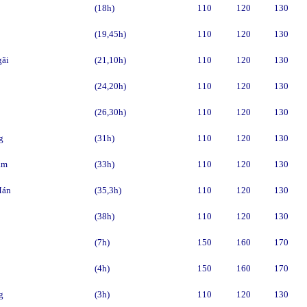
(18h)
110
120
130
(19,45h)
110
120
130
ãi
(21,10h)
110
120
130
(24,20h)
110
120
130
(26,30h)
110
120
130
g
(31h)
110
120
130
àm
(33h)
110
120
130
Mán
(35,3h)
110
120
130
(38h)
110
120
130
(7h)
150
160
170
(4h)
150
160
170
g
(3h)
110
120
130