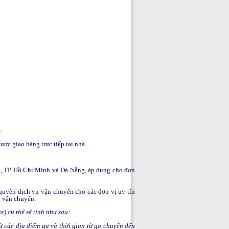
--
ợc giao hàng trực tiếp tại nhà
i, TP Hồ Chí Minh và Đà Nẵng, áp dụng cho đơn
quyền dịch vụ vận chuyển cho các đơn vị uy tín
ị vận chuyển.
or
) cụ thể sẽ tính như sau:
 các địa điểm ga và thời gian từ ga chuyển đến