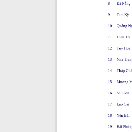
8
Đà Nẵng
9
Tam Kỳ
10
Quảng Ng
11
Diêu Trì
12
Tuy Hoà
13
Nha Tran
14
Tháp Ch
15
Mương 
16
Sài Gòn
17
Lào Cai
18
Yên Bái
19
Hải Phòn