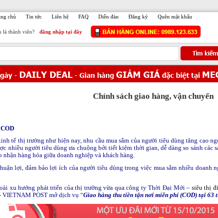
ang chủ
Tin tức
Liên hệ
FAQ
Diễn đàn
Đăng ký
Quên mật khẩu
 là thành viên?
đăng nhập tại đây
Chính sách giao hàng, vận chuyển
 COD
kinh tế thị trường như hiện nay, nhu cầu mua sắm của người tiêu dùng tăng cao n
ợc nhiều người tiêu dùng ưa chuộng bởi tiết kiệm thời gian, dễ dàng so sánh cá
ao nhận hàng hóa giữa doanh nghiệp và khách hàng.
thuận lợi, đảm bảo lợi ích của người tiêu dùng trong việc mua sắm nhiều doanh n
ài xu hướng phát triển của thị trường vừa qua công ty Thời Đại Mới –
siêu thị 
- VIETNAM POST
mở dịch vụ “
Giao hàng thu tiền tận nơi miễn phí (COD) tại 63 