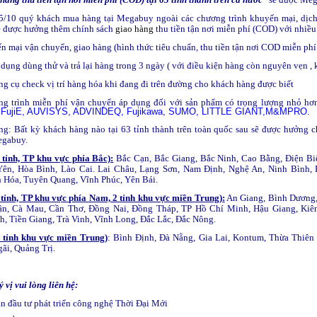
15/10 quý khách mua hàng tại Megabuy ngoài các chương trình khuyến mại, dịc
sẽ được hưởng thêm chính sách
giao hàng
thu tiền tận nơi miễn phí (COD) với nhiều 
 mại vận chuyển, giao hàng (hình thức tiêu chuẩn, thu tiền tận nơi COD miễn phí 
dụng dùng thử và trả lại hàng trong 3 ngày ( với điều kiện hàng còn nguyên vẹn , 
g cụ check vị trí hàng hóa khi đang đi trên đường cho khách hàng được biết
nh miễn phí vận chuyển áp dụng đối với sản phẩm có trọng lượng nhỏ hơn 
B, FujiE, AUVISYS, ADVINDEQ, Fujikawa, SUMO, LITTLE GIANT,M&MPRO.
g: Bất kỳ khách hàng nào tại 63 tỉnh thành trên toàn quốc sau sẽ được hưởng c
gabuy.
 tỉnh, TP khu vực phía Bắc):
Bắc Cạn, Bắc Giang, Bắc Ninh, Cao Bằng, Điện Bi
ên, Hòa Bình, Lào Cai. Lai Châu, Lạng Sơn, Nam Định, Nghệ An, Ninh Bình, 
 Hóa, Tuyên Quang, Vĩnh Phúc, Yên Bái.
 tỉnh, TP khu vực phía Nam, 2 tỉnh khu vực miền Trung):
An Giang, Bình Dương,
ận, Cà Mau, Cần Thơ, Đồng Nai, Đồng Tháp, TP Hồ Chí Minh, Hậu Giang, Kiê
h, Tiền Giang, Trà Vinh, Vĩnh Long, Đắc Lắc, Đắc Nông.
 tỉnh khu vực miền Trung)
: Bình Định, Đà Nẵng, Gia Lai, Kontum, Thừa Thiê
ãi, Quảng Trị.
ý vị vui lòng liên hệ:
n đầu tư phát triển công nghệ Thời Đại Mới