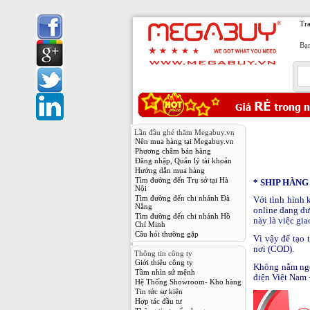
Tr
Bạn
Lần đầu ghé thăm Megabuy.vn
Nên mua hàng tại Megabuy.vn
Phương châm bán hàng
Đăng nhập, Quản lý tài khoản
Hướng dẫn mua hàng
Tìm đường đến Trụ sở tại Hà
* SHIP HÀNG
Nội
Tìm đường đến chi nhánh Đà
Với tình hình 
Nẵng
online đang đư
Tìm đường đến chi nhánh Hồ
này là việc gi
Chí Minh
Câu hỏi thường gặp
Vì vậy để tạo 
nơi (COD).
Thông tin công ty
Giới thiệu công ty
Không nằm ngo
Tầm nhìn sứ mệnh
điện Việt Nam
Hệ Thống Showroom- Kho hàng
Tin tức sự kiện
Hợp tác đầu tư