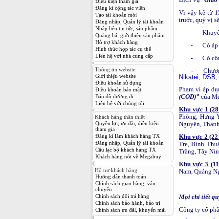
Điều kiện tham gia
Đăng kí cộng tác viên
Vì vậy kể từ 
Tạo tài khoản mới
trước, quý vị 
Đăng nhập, Quản lý tài khoản
Nhập liệu tin tức, sản phẩm
-
Khuyến
Quảng bá, giới thiệu sản phẩm
Hỗ trợ khách hàng
-
Có áp 
Hình thức hợp tác cụ thể
Liên hệ với nhà cung cấp
-
Có côn
Thông tin website
- Chương trì
Giới thiệu website
Nikatei, DS
Điều khoản sử dụng
Phạm vi áp dụn
Điều khoản bảo mật
(COD)”
của Me
Bản đồ đường đi
Liên hệ với chúng tôi
Khu vực 1 (28
Phòng, Hưng Y
Khách hàng thân thiết
Quyền lợi, ưu đãi, điều kiện
Nguyên, Thanh
tham gia
Đăng kí làm khách hàng TX
Khu vực 2 (22
Đăng nhập, Quản lý tài khoản
Tre, Bình Thu
Câu lạc bộ khách hàng TX
Trăng, Tây Nin
Khách hàng nói về Megabuy
Khu vực 3 (11
Hỗ trợ khách hàng
Nam, Quảng Ng
Hướng dẫn thanh toán
Chính sách giao hàng, vận
chuyển
Chính sách đổi trả hàng
Mọi chi tiết qu
Chính sách bảo hành, bảo trì
Công ty cổ phầ
Chính sách ưu đãi, khuyến mãi