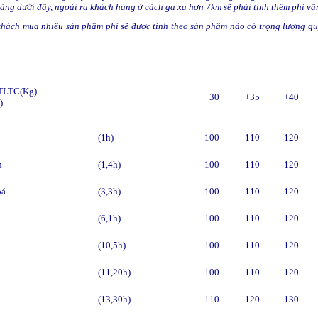
ảng dưới đây, ngoài ra khách hàng ở cách ga xa hơn 7km sẽ phải tính thêm phí vận
ách mua nhiều sản phẩm phí sẽ được tính theo sản phẩm nào có trọng lượng quy 
(Kg)
+30
+35
+40
)
(1h)
100
110
120
h
(1,4h)
100
110
120
oá
(3,3h)
100
110
120
(6,1h)
100
110
120
i
(10,5h)
100
110
120
(11,20h)
100
110
120
(13,30h)
110
120
130