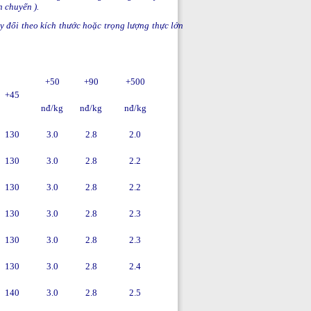
 chuyển ).
đổi theo kích thước hoặc trọng lượng thực lớn
+50
+90
+500
+45
nđ/kg
nđ/kg
nđ/kg
130
3.0
2.8
2.0
130
3.0
2.8
2.2
130
3.0
2.8
2.2
130
3.0
2.8
2.3
130
3.0
2.8
2.3
130
3.0
2.8
2.4
140
3.0
2.8
2.5