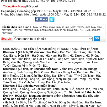
Đinh Thị Thanh Thảo
02363.749.270 - DĐ: 070.2474.284
Thông tin chung
(Rút gọn)
Tiếp nhận ý kiến đóng góp
1900 6614
- Máy lẻ 1
01
- DĐ:
0914. 70 22 55
Phòng bảo hành, bảo trì toàn quốc
1900 6614
- Máy lẻ: 124 - DĐ:
08.345.888.22
Các từ khóa liên quan :
,
Máy
,
M
,
May
,
máy/
,
may in
,
ma
,
Ma//
,
máy///
,
ma/
,
May chieu
,
may tinh
,
Kim
,
Ket
,
maytinh
,
may cham cong
,
may in hp
,
Maychieu
,
KET SAT
,
camera
,
may scan
Search
GIAO HÀNG, THU TIỀN TẬN NƠI MIỄN PHÍ (COD) TẠI 63 TỈNH THÀNH:
Khu vực 1 (28 tỉnh, TP khu vực phía Bắc):
Bắc Cạn, Bắc Giang, Bắc Ninh,
Cao Bằng, Điện Biện, Hà Giang, Hà Nam, Hà Tĩnh, Hải Dương, Hải Phòng,
Hưng Yên, Hòa Bình, Lào Cai. Lai Châu, Lạng Sơn, Nam Định, Nghệ An, Ninh
Bình, Phú Thọ, Quảng Ninh, Sơn La, Thái Bình, Thái Nguyên, Thanh Hóa,
Tuyên Quang, Vĩnh Phúc, Yên Bái.
Khu vực 2 (22 tỉnh, TP khu vực phía Nam, 2 tỉnh khu vực miền Trung):
An Giang, Bình Dương, Bình Phước, Bà Rịa – Vũng Tàu, Bạc Liêu, Bến Tre,
Bình Thuận, Cà Mau, Cần Thơ, Đồng Nai, Đồng Tháp, TP Hồ Chí Minh, Hậu
Giang, Kiên Giang, Long An, Lâm Đồng, Ninh Thuận, Sóc Trăng, Tây Ninh,
Tiền Giang, Trà Vinh, Vĩnh Long, Đắc Lắc, Đắc Nông.
Khu vực 3 (11 tỉnh khu vực miền Trung):
Bình Định, Đà Nẵng, Gia Lai, Kontum, Thừa Thiên Huế, Khánh Hòa, Phú Yên,
Quảng Bình, Quảng Nam, Quảng Ngãi, Quảng Trị.
Đặc biệt tại 3 thành phố
lớn( HN, HCM, ĐN) Megabuy áp dụng chính sách giao hàng lắp đặt, bảo
hành, bảo trì miễn phí tận nơi tại:
- Hà Nội:
Ba Đình, Bắc Từ Liêm, Cầu Giấy, Đống Đa, Hà Đông, Hai Bà Trưng,
Hoàn Kiếm, Hoàng Mai, Long Biên, Nam Từ Liêm, Tây Hồ, Thanh Xuân, Sơn