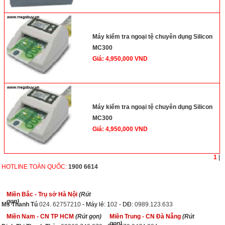
Máy kiểm tra ngoại tệ chuyên dụng Silicon
MC300
Giá: 4,950,000 VND
Máy kiểm tra ngoại tệ chuyên dụng Silicon
MC300
Giá: 4,950,000 VND
1
|
HOTLINE TOÀN QUỐC:
1900 6614
Miền Bắc - Trụ sở Hà Nội
(Rút
gọn)
Ms Thanh Tú
024. 62757210
- Máy lẻ: 1
02
- DĐ:
0989.123.633
Miền Nam - CN TP HCM
(Rút gọn)
Miền Trung - CN Đà Nẵng
(Rút
gọn)