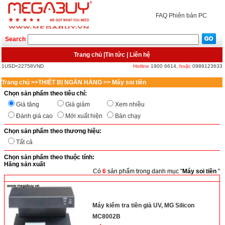
FAQ
Phiên bản PC
Search
Trang chủ
|
Tin tức
|
Liên hệ
1USD=22758VND
Hotline
1900 6614
, hoặc
0989123633
Trang chủ
>>
THIẾT BỊ NGÂN HÀNG
>>
Máy soi tiền
Chọn sản phẩm theo tiêu chí:
Giá tăng
Giá giảm
Xem nhiều
Đánh giá cao
Mới xuất hiện
Bán chạy
Chọn sản phẩm theo thương hiệu:
Tất cả
Chọn sản phẩm theo thuộc tính:
Hãng sản xuất
Có
6
sản phẩm trong danh mục "
Máy soi tiền
"
<
>
Máy kiểm tra tiền giả UV, MG Silicon
MC8002B