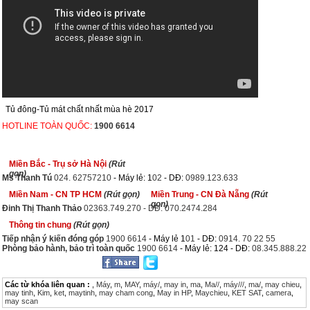
Tủ đông-Tủ mát chất nhất mùa hè 2017
HOTLINE TOÀN QUỐC:
1900 6614
Miền Bắc - Trụ sở Hà Nội
(Rút
gọn)
Ms Thanh Tú
024. 62757210
- Máy lẻ: 1
02
- DĐ:
0989.123.633
Miền Nam - CN TP HCM
(Rút gọn)
Miền Trung - CN Đà Nẵng
(Rút
gọn)
Đinh Thị Thanh Thảo
02363.749.270 - DĐ: 070.2474.284
Thông tin chung
(Rút gọn)
Tiếp nhận ý kiến đóng góp
1900 6614
- Máy lẻ 1
01
- DĐ:
0914. 70 22 55
Phòng bảo hành, bảo trì toàn quốc
1900 6614
- Máy lẻ: 124 - DĐ:
08.345.888.22
Các từ khóa liên quan :
,
Máy
,
m
,
MAY
,
máy/
,
may in
,
ma
,
Ma//
,
máy///
,
ma/
,
may chieu
,
may tinh
,
Kim
,
ket
,
maytinh
,
may cham cong
,
May in HP
,
Maychieu
,
KET SAT
,
camera
,
may scan