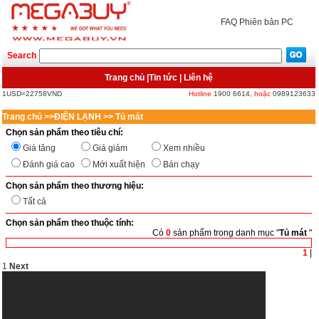
FAQ
Phiên bản PC
Search
Trang chủ
|
Tin tức
|
Liên hệ
1USD=22758VND
Hotline
1900 6614
, hoặc
0989123633
Trang chủ
>>
ĐIỆN LẠNH
>>
Tủ mát
Chọn sản phẩm theo tiêu chí:
Giá tăng
Giá giảm
Xem nhiều
Đánh giá cao
Mới xuất hiện
Bán chạy
Chọn sản phẩm theo thương hiệu:
Tất cả
Chọn sản phẩm theo thuộc tính:
Có
0
sản phẩm trong danh mục "
Tủ mát
"
<
>
1
|
1
Next