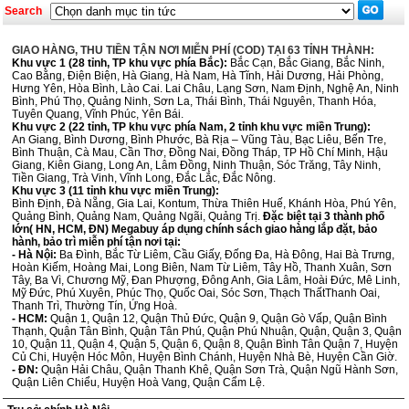
Search
GIAO HÀNG, THU TIỀN TẬN NƠI MIỄN PHÍ (COD) TẠI 63 TỈNH THÀNH:
Khu vực 1 (28 tỉnh, TP khu vực phía Bắc):
Bắc Cạn, Bắc Giang, Bắc Ninh,
Cao Bằng, Điện Biện, Hà Giang, Hà Nam, Hà Tĩnh, Hải Dương, Hải Phòng,
Hưng Yên, Hòa Bình, Lào Cai. Lai Châu, Lạng Sơn, Nam Định, Nghệ An, Ninh
Bình, Phú Thọ, Quảng Ninh, Sơn La, Thái Bình, Thái Nguyên, Thanh Hóa,
Tuyên Quang, Vĩnh Phúc, Yên Bái.
Khu vực 2 (22 tỉnh, TP khu vực phía Nam, 2 tỉnh khu vực miền Trung):
An Giang, Bình Dương, Bình Phước, Bà Rịa – Vũng Tàu, Bạc Liêu, Bến Tre,
Bình Thuận, Cà Mau, Cần Thơ, Đồng Nai, Đồng Tháp, TP Hồ Chí Minh, Hậu
Giang, Kiên Giang, Long An, Lâm Đồng, Ninh Thuận, Sóc Trăng, Tây Ninh,
Tiền Giang, Trà Vinh, Vĩnh Long, Đắc Lắc, Đắc Nông.
Khu vực 3 (11 tỉnh khu vực miền Trung):
Bình Định, Đà Nẵng, Gia Lai, Kontum, Thừa Thiên Huế, Khánh Hòa, Phú Yên,
Quảng Bình, Quảng Nam, Quảng Ngãi, Quảng Trị.
Đặc biệt tại 3 thành phố
lớn( HN, HCM, ĐN) Megabuy áp dụng chính sách giao hàng lắp đặt, bảo
hành, bảo trì miễn phí tận nơi tại:
- Hà Nội:
Ba Đình, Bắc Từ Liêm, Cầu Giấy, Đống Đa, Hà Đông, Hai Bà Trưng,
Hoàn Kiếm, Hoàng Mai, Long Biên, Nam Từ Liêm, Tây Hồ, Thanh Xuân, Sơn
Tây, Ba Vì, Chương Mỹ, Đan Phượng, Đông Anh, Gia Lâm, Hoài Đức, Mê Linh,
Mỹ Đức, Phú Xuyên, Phúc Thọ, Quốc Oai, Sóc Sơn, Thạch ThấtThanh Oai,
Thanh Trì, Thường Tín, Ứng Hoà.
- HCM:
Quận 1, Quận 12, Quận Thủ Đức, Quận 9, Quận Gò Vấp, Quận Bình
Thạnh, Quận Tân Bình, Quận Tân Phú, Quận Phú Nhuận, Quận, Quận 3, Quận
10, Quận 11, Quận 4, Quận 5, Quận 6, Quận 8, Quận Bình Tân Quận 7, Huyện
Củ Chi, Huyện Hóc Môn, Huyện Bình Chánh, Huyện Nhà Bè, Huyện Cần Giờ.
- ĐN:
Quận Hải Châu, Quận Thanh Khê, Quận Sơn Trà, Quận Ngũ Hành Sơn,
Quận Liên Chiểu, Huyện Hoà Vang, Quận Cẩm Lệ.