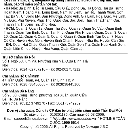
lớn( HN, HCM, ĐN) Megabuy áp dụng chính sách giao hàng lắp đặt, bảo
hành, bảo trì miễn phí tận nơi tại:
- Hà Nội:
Ba Đình, Bắc Từ Liêm, Cầu Giấy, Đống Đa, Hà Đông, Hai Bà Trưng,
Hoàn Kiếm, Hoàng Mai, Long Biên, Nam Từ Liêm, Tây Hồ, Thanh Xuân, Sơn
Tây, Ba Vì, Chương Mỹ, Đan Phượng, Đông Anh, Gia Lâm, Hoài Đức, Mê Linh,
Mỹ Đức, Phú Xuyên, Phúc Thọ, Quốc Oai, Sóc Sơn, Thạch ThấtThanh Oai,
Thanh Trì, Thường Tín, Ứng Hoà.
- HCM:
Quận 1, Quận 12, Quận Thủ Đức, Quận 9, Quận Gò Vấp, Quận Bình
Thạnh, Quận Tân Bình, Quận Tân Phú, Quận Phú Nhuận, Quận, Quận 3, Quận
10, Quận 11, Quận 4, Quận 5, Quận 6, Quận 8, Quận Bình Tân Quận 7, Huyện
Củ Chi, Huyện Hóc Môn, Huyện Bình Chánh, Huyện Nhà Bè, Huyện Cần Giờ.
- ĐN:
Quận Hải Châu, Quận Thanh Khê, Quận Sơn Trà, Quận Ngũ Hành Sơn,
Quận Liên Chiểu, Huyện Hoà Vang, Quận Cẩm Lệ.
Trụ sở chính Hà Nội
Số 1, Ngõ 58, Kim Mã, Phường Kim Mã, Q.Ba Đình, Hà
Nội
Điện thoại: (024) 62757210 - Fax: (024)62757212
Chi nhánh Hồ Chí Minh
47 Trần Quốc Hoàn, P4, Quận Tân Bình, HCM
Điện thoại: (028) 38456068 - Fax: (028)38445166
Chi nhánh Đà Nẵng
Số 96 Bùi Công Trừng, phường Hòa Xuân, quận Cẩm
Lệ, TP. Đà Nẵng
Điện thoại: (0511) 3749270 - Fax: (0511) 3749269
Đơn vị chủ quản: Công ty CP đầu tư phát triển công nghệ Thời Đại Mới
Số giấy phép: 010301136, Cấp ngày 09-03-2006.
Email: support@megabuy.vn * Website : www.megabuy.vn * HOTLINE TOÀN
QUỐC:
1900 6614
Copyright © 2006. All Rights Reserved by Newage J.S.C