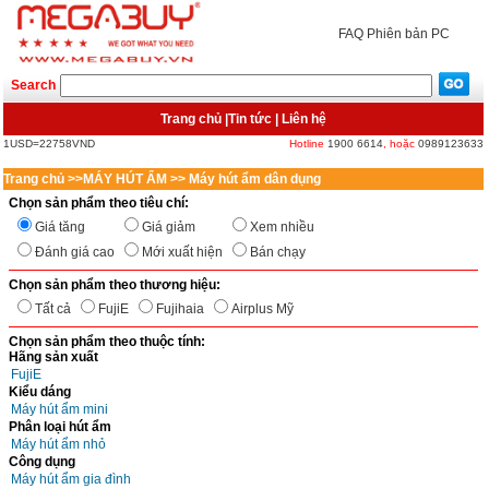
FAQ
Phiên bản PC
Search
Trang chủ
|
Tin tức
|
Liên hệ
1USD=22758VND
Hotline
1900 6614
, hoặc
0989123633
Trang chủ
>>
MÁY HÚT ẨM
>>
Máy hút ẩm dân dụng
Chọn sản phẩm theo tiêu chí:
Giá tăng
Giá giảm
Xem nhiều
Đánh giá cao
Mới xuất hiện
Bán chạy
Chọn sản phẩm theo thương hiệu:
Tất cả
FujiE
Fujihaia
Airplus Mỹ
Chọn sản phẩm theo thuộc tính:
Hãng sản xuất
FujiE
Kiểu dáng
Máy hút ẩm mini
Phân loại hút ẩm
Máy hút ẩm nhỏ
Công dụng
Máy hút ẩm gia đình