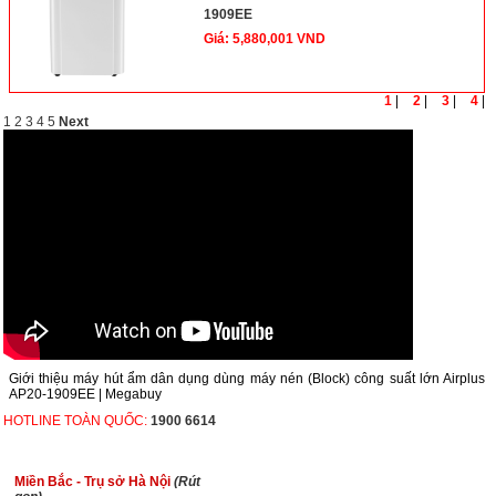
1909EE
Giá: 5,880,001 VND
1
|
2
|
3
|
4
|
1
2
3
4
5
Next
Giới thiệu máy hút ẩm dân dụng dùng máy nén (Block) công suất lớn Airplus
AP20-1909EE | Megabuy
HOTLINE TOÀN QUỐC:
1900 6614
Miền Bắc - Trụ sở Hà Nội
(Rút