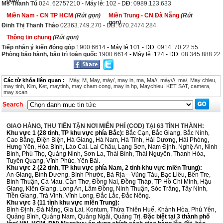
gọn)
Ms Thanh Tú
024. 62757210
- Máy lẻ: 1
02
- DĐ:
0989.123.633
Miền Nam - CN TP HCM
(Rút gọn)
Miền Trung - CN Đà Nẵng
(Rút
gọn)
Đinh Thị Thanh Thảo
02363.749.270 - DĐ: 070.2474.284
Thông tin chung
(Rút gọn)
Tiếp nhận ý kiến đóng góp
1900 6614
- Máy lẻ 1
01
- DĐ:
0914. 70 22 55
Phòng bảo hành, bảo trì toàn quốc
1900 6614
- Máy lẻ: 124 - DĐ:
08.345.888.22
Các từ khóa liên quan :
,
Máy
,
M
,
May
,
máy/
,
may in
,
ma
,
Ma//
,
máy///
,
ma/
,
May chieu
,
may tinh
,
Kim
,
Ket
,
maytinh
,
may cham cong
,
may in hp
,
Maychieu
,
KET SAT
,
camera
,
may scan
Search
GIAO HÀNG, THU TIỀN TẬN NƠI MIỄN PHÍ (COD) TẠI 63 TỈNH THÀNH:
Khu vực 1 (28 tỉnh, TP khu vực phía Bắc):
Bắc Cạn, Bắc Giang, Bắc Ninh,
Cao Bằng, Điện Biện, Hà Giang, Hà Nam, Hà Tĩnh, Hải Dương, Hải Phòng,
Hưng Yên, Hòa Bình, Lào Cai. Lai Châu, Lạng Sơn, Nam Định, Nghệ An, Ninh
Bình, Phú Thọ, Quảng Ninh, Sơn La, Thái Bình, Thái Nguyên, Thanh Hóa,
Tuyên Quang, Vĩnh Phúc, Yên Bái.
Khu vực 2 (22 tỉnh, TP khu vực phía Nam, 2 tỉnh khu vực miền Trung):
An Giang, Bình Dương, Bình Phước, Bà Rịa – Vũng Tàu, Bạc Liêu, Bến Tre,
Bình Thuận, Cà Mau, Cần Thơ, Đồng Nai, Đồng Tháp, TP Hồ Chí Minh, Hậu
Giang, Kiên Giang, Long An, Lâm Đồng, Ninh Thuận, Sóc Trăng, Tây Ninh,
Tiền Giang, Trà Vinh, Vĩnh Long, Đắc Lắc, Đắc Nông.
Khu vực 3 (11 tỉnh khu vực miền Trung):
Bình Định, Đà Nẵng, Gia Lai, Kontum, Thừa Thiên Huế, Khánh Hòa, Phú Yên,
Quảng Bình, Quảng Nam, Quảng Ngãi, Quảng Trị.
Đặc biệt tại 3 thành phố