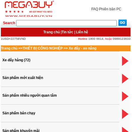
FAQ
Phiên bản PC
Search
Trang chủ
|
Tin tức
|
Liên hệ
1USD=22758VND
Hotline
1900 6614
, hoặc
0989123633
Trang chủ
>>
THIẾT BỊ CÔNG NGHIỆP
>>
Xe đẩy - xe nâng
Xe đẩy hàng (72)
Sản phẩm mới xuất hiện
Sản phẩm nhiều người quan tâm
Sản phẩm bán chạy
Sản phẩm khuyến mãi