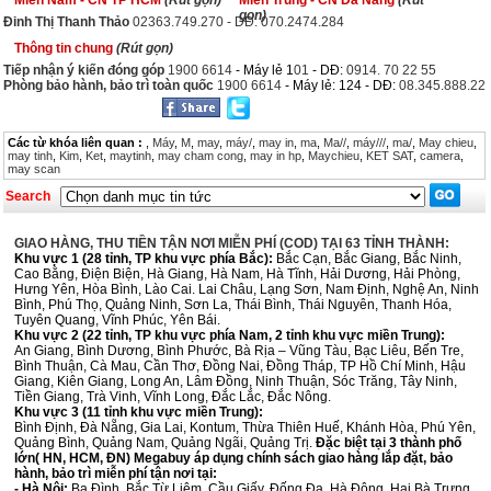
Miền Nam - CN TP HCM
(Rút gọn)
Miền Trung - CN Đà Nẵng
(Rút
gọn)
Đinh Thị Thanh Thảo
02363.749.270 - DĐ: 070.2474.284
Thông tin chung
(Rút gọn)
Tiếp nhận ý kiến đóng góp
1900 6614
- Máy lẻ 1
01
- DĐ:
0914. 70 22 55
Phòng bảo hành, bảo trì toàn quốc
1900 6614
- Máy lẻ: 124 - DĐ:
08.345.888.22
Các từ khóa liên quan :
,
Máy
,
M
,
may
,
máy/
,
may in
,
ma
,
Ma//
,
máy///
,
ma/
,
May chieu
,
may tinh
,
Kim
,
Ket
,
maytinh
,
may cham cong
,
may in hp
,
Maychieu
,
KET SAT
,
camera
,
may scan
Search
GIAO HÀNG, THU TIỀN TẬN NƠI MIỄN PHÍ (COD) TẠI 63 TỈNH THÀNH:
Khu vực 1 (28 tỉnh, TP khu vực phía Bắc):
Bắc Cạn, Bắc Giang, Bắc Ninh,
Cao Bằng, Điện Biện, Hà Giang, Hà Nam, Hà Tĩnh, Hải Dương, Hải Phòng,
Hưng Yên, Hòa Bình, Lào Cai. Lai Châu, Lạng Sơn, Nam Định, Nghệ An, Ninh
Bình, Phú Thọ, Quảng Ninh, Sơn La, Thái Bình, Thái Nguyên, Thanh Hóa,
Tuyên Quang, Vĩnh Phúc, Yên Bái.
Khu vực 2 (22 tỉnh, TP khu vực phía Nam, 2 tỉnh khu vực miền Trung):
An Giang, Bình Dương, Bình Phước, Bà Rịa – Vũng Tàu, Bạc Liêu, Bến Tre,
Bình Thuận, Cà Mau, Cần Thơ, Đồng Nai, Đồng Tháp, TP Hồ Chí Minh, Hậu
Giang, Kiên Giang, Long An, Lâm Đồng, Ninh Thuận, Sóc Trăng, Tây Ninh,
Tiền Giang, Trà Vinh, Vĩnh Long, Đắc Lắc, Đắc Nông.
Khu vực 3 (11 tỉnh khu vực miền Trung):
Bình Định, Đà Nẵng, Gia Lai, Kontum, Thừa Thiên Huế, Khánh Hòa, Phú Yên,
Quảng Bình, Quảng Nam, Quảng Ngãi, Quảng Trị.
Đặc biệt tại 3 thành phố
lớn( HN, HCM, ĐN) Megabuy áp dụng chính sách giao hàng lắp đặt, bảo
hành, bảo trì miễn phí tận nơi tại:
- Hà Nội:
Ba Đình, Bắc Từ Liêm, Cầu Giấy, Đống Đa, Hà Đông, Hai Bà Trưng,