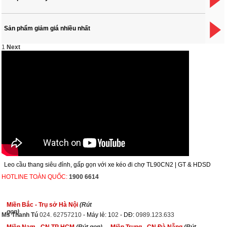
Sản phẩm giảm giá nhiều nhất
1
Next
Leo cầu thang siêu đỉnh, gấp gọn với xe kéo đi chợ TL90CN2 | GT & HDSD
HOTLINE TOÀN QUỐC:
1900 6614
Miền Bắc - Trụ sở Hà Nội
(Rút
gọn)
Ms Thanh Tú
024. 62757210
- Máy lẻ: 1
02
- DĐ:
0989.123.633