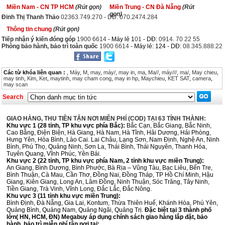
Miền Nam - CN TP HCM
(Rút gọn)
Miền Trung - CN Đà Nẵng
(Rút
gọn)
Đinh Thị Thanh Thảo
02363.749.270 - DĐ: 070.2474.284
Thông tin chung
(Rút gọn)
Tiếp nhận ý kiến đóng góp
1900 6614
- Máy lẻ 1
01
- DĐ:
0914. 70 22 55
Phòng bảo hành, bảo trì toàn quốc
1900 6614
- Máy lẻ: 124 - DĐ:
08.345.888.22
Các từ khóa liên quan :
,
Máy
,
M
,
may
,
máy/
,
may in
,
ma
,
Ma//
,
máy///
,
ma/
,
May chieu
,
may tinh
,
Kim
,
Ket
,
maytinh
,
may cham cong
,
may in hp
,
Maychieu
,
KET SAT
,
camera
,
may scan
Search
GIAO HÀNG, THU TIỀN TẬN NƠI MIỄN PHÍ (COD) TẠI 63 TỈNH THÀNH:
Khu vực 1 (28 tỉnh, TP khu vực phía Bắc):
Bắc Cạn, Bắc Giang, Bắc Ninh,
Cao Bằng, Điện Biện, Hà Giang, Hà Nam, Hà Tĩnh, Hải Dương, Hải Phòng,
Hưng Yên, Hòa Bình, Lào Cai. Lai Châu, Lạng Sơn, Nam Định, Nghệ An, Ninh
Bình, Phú Thọ, Quảng Ninh, Sơn La, Thái Bình, Thái Nguyên, Thanh Hóa,
Tuyên Quang, Vĩnh Phúc, Yên Bái.
Khu vực 2 (22 tỉnh, TP khu vực phía Nam, 2 tỉnh khu vực miền Trung):
An Giang, Bình Dương, Bình Phước, Bà Rịa – Vũng Tàu, Bạc Liêu, Bến Tre,
Bình Thuận, Cà Mau, Cần Thơ, Đồng Nai, Đồng Tháp, TP Hồ Chí Minh, Hậu
Giang, Kiên Giang, Long An, Lâm Đồng, Ninh Thuận, Sóc Trăng, Tây Ninh,
Tiền Giang, Trà Vinh, Vĩnh Long, Đắc Lắc, Đắc Nông.
Khu vực 3 (11 tỉnh khu vực miền Trung):
Bình Định, Đà Nẵng, Gia Lai, Kontum, Thừa Thiên Huế, Khánh Hòa, Phú Yên,
Quảng Bình, Quảng Nam, Quảng Ngãi, Quảng Trị.
Đặc biệt tại 3 thành phố
lớn( HN, HCM, ĐN) Megabuy áp dụng chính sách giao hàng lắp đặt, bảo
hành, bảo trì miễn phí tận nơi tại: