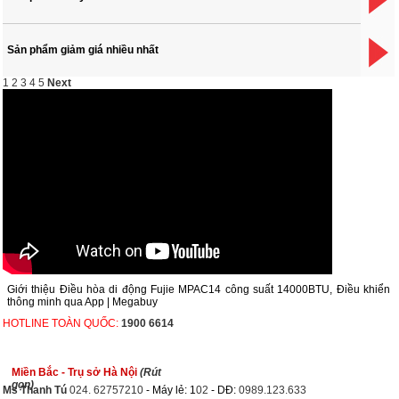
Sản phẩm giảm giá nhiều nhất
1
2
3
4
5
Next
Giới thiệu Điều hòa di động Fujie MPAC14 công suất 14000BTU, Điều khiển
thông minh qua App | Megabuy
HOTLINE TOÀN QUỐC:
1900 6614
Miền Bắc - Trụ sở Hà Nội
(Rút
gọn)
Ms Thanh Tú
024. 62757210
- Máy lẻ: 1
02
- DĐ:
0989.123.633