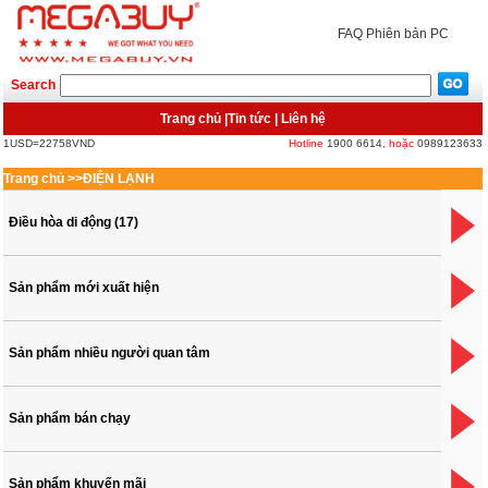
FAQ
Phiên bản PC
Search
Trang chủ
|
Tin tức
|
Liên hệ
1USD=22758VND
Hotline
1900 6614
, hoặc
0989123633
Trang chủ
>>
ĐIỆN LẠNH
Điều hòa di động (17)
Sản phẩm mới xuất hiện
Sản phẩm nhiều người quan tâm
Sản phẩm bán chạy
Sản phẩm khuyến mãi