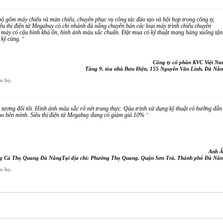
 gốm máy chiếu và màn chiếu, chuyên phục vụ công tác đào tạo và hội họp trong công ty,
êu thị điện tử Megabuy có chi nhánh đà nẵng chuyên bán các loại máy trình chiếu chuyên
1 máy có cấu hình khá ổn, hình ảnh màu sắc chuẩn. Đặt mua có kỹ thuật mang hàng xuống tận
 kỹ càng.
”
Công ty cổ phần KVC Việt N
Tầng 9, tòa nhà Bưu Điện, 155 Nguyễn Văn Linh, Đà Nẵ
ho họ.
tương đối tốt. Hình ảnh màu sắc rõ nét trung thực. Qúa trình sử dụng kỹ thuật có hưỡng dẫn
ho bên mình. Siêu thị điện tử Megabuy đang có giảm giá 10%
”
Anh Â
g Cá Thọ Quang Đà NẵngTại địa chỉ: Phường Thọ Quang, Quận Sơn Trà, Thành phố Đà Nẵ
ho họ.