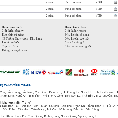
2 năm
Đang có hàng
VNĐ
2 năm
Đang có hàng
VNĐ
2 năm
Đang có hàng
VNĐ
Thông tin công ty
Thông tin website
Giới thiệu công ty
Giới thiệu website
Tầm nhìn sứ mệnh
Điều khoản sử dụng
Hệ Thống Showroom- Kho hàng
Điều khoản bảo mật
Tin tức sự kiện
Bản đồ đường đi
Hợp tác đầu tư
Liên hệ với chúng tôi
Thông tin tuyển dụng
D) TẠI 63 TỈNH THÀNH:
Cạn, Bắc Giang, Bắc Ninh, Cao Bằng, Điện Biện, Hà Giang, Hà Nam, Hà Tĩnh, Hải Dương, H
, Nam Định, Nghệ An, Ninh Bình, Phú Thọ, Quảng Ninh, Sơn La, Thái Bình, Thái Nguyên, Th
nh khu vực miền Trung):
g Tàu, Bạc Liêu, Bến Tre, Bình Thuận, Cà Mau, Cần Thơ, Đồng Nai, Đồng Tháp, TP Hồ Chí 
, Sóc Trăng, Tây Ninh, Tiền Giang, Trà Vinh, Vĩnh Long, Đắc Lắc, Đắc Nông.
n Huế, Khánh Hòa, Phú Yên, Quảng Bình, Quảng Nam, Quảng Ngãi, Quảng Trị.