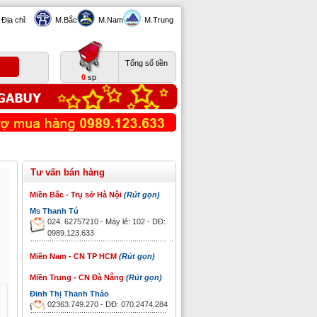
Địa chỉ:
M.Bắc
M.Nam
M.Trung
Tổng số tiền
0
sp
Tư vấn bán hàng
Miền Bắc - Trụ sở Hà Nội
(Rút gọn)
Ms Thanh Tú
024. 62757210 - Máy lẻ: 102 - DĐ:
0989.123.633
Miền Nam - CN TP HCM
(Rút gọn)
Miền Trung - CN Đà Nẵng
(Rút gọn)
Đinh Thị Thanh Thảo
02363.749.270 - DĐ: 070.2474.284