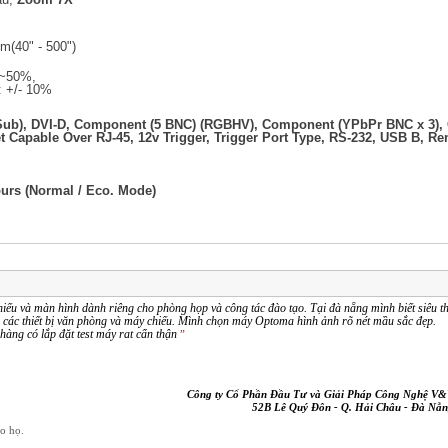
m(40" - 500")
 0~50%,
: +/- 10%
-Sub), DVI-D, Component (5 BNC) (RGBHV), Component (YPbPr BNC x 3),
t Capable Over RJ-45, 12v Trigger, Trigger Port Type, RS-232, USB B, R
ours (Normal / Eco. Mode)
iếu và màn hình dành riêng cho phòng họp và công tác đào tạo. Tại đà nẵng mình biết siêu th
 các thiết bị văn phòng và máy chiếu. Mình chọn máy Optoma hình ảnh rõ nét mầu sắc đẹp.
hàng có lắp đặt test máy rat cẩn thận
”
Công ty Cổ Phần Đầu Tư và Giải Pháp Công Nghệ V
52B Lê Quý Đôn - Q. Hải Châu - Đà Nẵ
ho họ.