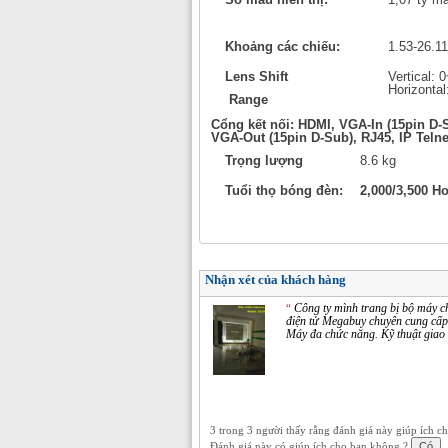
Khoảng các chiếu:
1.53-26.11
Lens Shift
Vertical:
Horizontal
Range
Cổng kết nối: HDMI, VGA-In (15pin D
VGA-Out (15pin D-Sub), RJ45, IP Telne
Trọng lượng
8.6 kg
Tuổi thọ bóng đèn:
2,000/3,500 H
Nhận xét của khách hàng
Công ty mình trang bị bộ máy ch
“
điện tử Megabuy chuyên cung cấp
Máy đa chức năng. Kỹ thuật giao 
3 trong 3 người thấy rằng đánh giá này giúp ích c
Đánh giá này có giúp ích cho bạn không ?