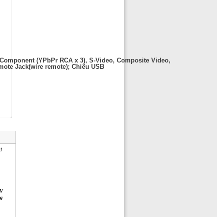
 Component (YPbPr RCA x 3), S-Video, Composite Video,
emote Jack(wire remote); Chiếu USB
ị
&V
ng