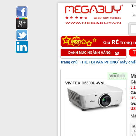
Tr
Bạn
1
DANH MỤC NGÀNH HÀNG
Trang chủ
THIẾT BỊ VĂN PHÒNG
Máy chiế
Má
Gi
3,1
Gi
US
Gi
US
M
Mô
D-
(R