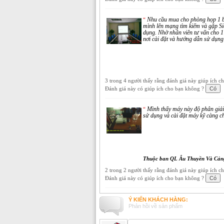
Nhu cầu mua cho phòng họp 1 bộ
“
mình lên mạng tìm kiếm và gặp Si
dụng. Nhờ nhân viên tư vấn cho 
nơi cài đặt và hướng dẫn sử dụng
3 trong 4 người thấy rằng đánh giá này giúp ích c
Đánh giá này có giúp ích cho bạn không ?
Mình thấy máy này độ phân giải 
“
sử dụng và cài đặt máy kỹ càng c
Thuộc ban QL Âu Thuyền Và Cản
2 trong 2 người thấy rằng đánh giá này giúp ích c
Đánh giá này có giúp ích cho bạn không ?
Ý KIẾN KHÁCH HÀNG:
Phản hồi về sản phẩm