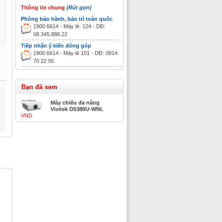
Thông tin chung
(Rút gọn)
Phòng bảo hành, bảo trì toàn quốc
1900 6614 - Máy lẻ: 124 - DĐ:
08.345.888.22
Tiếp nhận ý kiến đóng góp
1900 6614 - Máy lẻ 101 - DĐ: 0914.
70 22 55
Bạn đã xem
Máy chiếu đa năng
Vivitek D5380U-WNL
VND