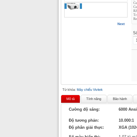
Co
Co
RJ
Tr
Re
Next
S
Từ khóa:
Máy chiếu Vivitek
Mô tả
Tính năng
Bảo hành
Cường độ sáng:
6000 Ans
Độ tương phản:
10.000:1
Độ phân giải thực:
XGA (102
Số màu hiển thị:
1,07 tỷ m