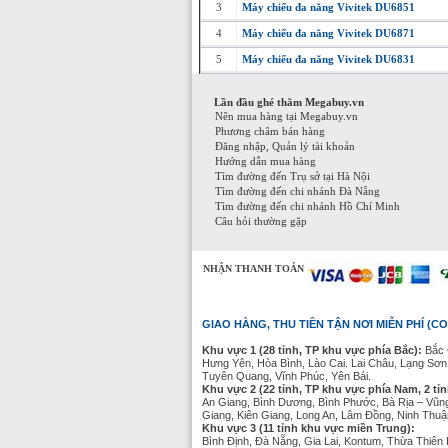
3
Máy chiếu đa năng Vivitek DU6851
4
Máy chiếu đa năng Vivitek DU6871
5
Máy chiếu đa năng Vivitek DU6831
Lần đầu ghé thăm Megabuy.vn
Nên mua hàng tại Megabuy.vn
Phương châm bán hàng
Đăng nhập, Quản lý tài khoản
Hướng dẫn mua hàng
Tìm đường đến Trụ sở tại Hà Nội
Tìm đường đến chi nhánh Đà Nẵng
Tìm đường đến chi nhánh Hồ Chí Minh
Câu hỏi thường gặp
NHẬN THANH TOÁN
GIAO HÀNG, THU TIỀN TẬN NƠI MIỄN PHÍ (CO
Khu vực 1 (28 tỉnh, TP khu vực phía Bắc):
Bắc 
Hưng Yên, Hòa Bình, Lào Cai. Lai Châu, Lạng Sơn
Tuyên Quang, Vĩnh Phúc, Yên Bái.
Khu vực 2 (22 tỉnh, TP khu vực phía Nam, 2 tỉ
An Giang, Bình Dương, Bình Phước, Bà Rịa – Vũn
Giang, Kiên Giang, Long An, Lâm Đồng, Ninh Thuận
Khu vực 3 (11 tỉnh khu vực miền Trung):
Bình Định, Đà Nẵng, Gia Lai, Kontum, Thừa Thiê