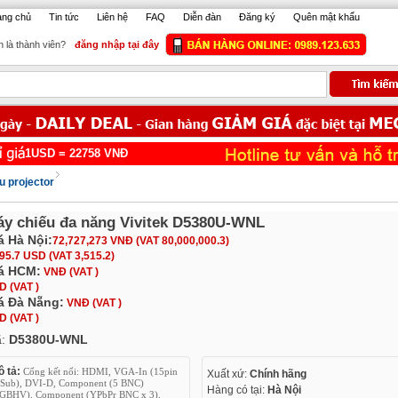
ang chủ
Tin tức
Liên hệ
FAQ
Diễn đàn
Đăng ký
Quên mật khẩu
 là thành viên?
đăng nhập tại đây
USD =
22758
VNĐ
u projector
y chiếu đa năng Vivitek D5380U-WNL
á Hà Nội:
72,727,273 VNĐ (VAT 80,000,000.3)
95.7 USD (VAT 3,515.2)
á HCM:
VNĐ (VAT )
D (VAT )
á Đà Nẵng:
VNĐ (VAT )
D (VAT )
ã:
D5380U-WNL
 tả:
Cổng kết nối: HDMI, VGA-In (15pin
Xuất xứ:
Chính hãng
Sub), DVI-D, Component (5 BNC)
Hàng có tại:
Hà Nội
GBHV), Component (YPbPr BNC x 3),