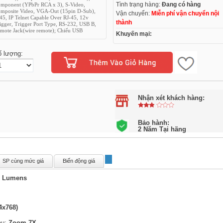
Tình trạng hàng:
Đang có hàng
mponent (YPbPr RCA x 3), S-Video,
mposite Video, VGA-Out (15pin D-Sub),
Vận chuyển:
Miễn phí vận chuyển nội
45, IP Telnet Capable Over RJ-45, 12v
thành
igger, Trigger Port Type, RS-232, USB B,
mote Jack(wire remote); Chiếu USB
Khuyến mại:
ố lượng:
Nhận xét khách hàng:
Bảo hành:
2 Năm Tại hãng
SP cùng mức giá
Biến động giá
i Lumens
4x768)
àu;
Zoom 7X