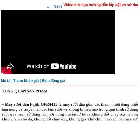
Video mở hộp hướng dẫn lắp đặt và sử d
1
Next
Mô tả
|
Tham khảo giá |
Biến động giá
TỔNG QUAN SẢN PHẨM:
–
Máy sưởi dầu FujiE OFR4413
là máy sưởi dầu gồm các thanh nhiệt dạng nhiề
làm nóng và truyền lên các tấm sưởi và không bị tiêu hao trong quá trình sử dụn
suốt quá trình sử dụng. Do hơi nóng truyền từ từ và không đốt cháy oxi nên
m
không làm khô da, không đốt cháy oxy, không gây khó chịu như các loại máy sưở