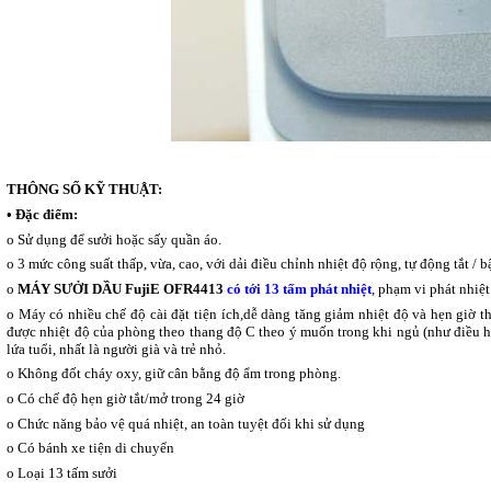
THÔNG SỐ KỸ THUẬT:
• Đặc điểm:
o Sử dụng để sưởi hoặc sấy quần áo.
o 3 mức công suất thấp, vừa, cao, với dải điều chỉnh nhiệt độ rộng, tự động tắt / b
o
MÁY SƯỞI DẦU FujiE OFR4413
có tới 13 tấm phát nhiệt
, phạm vi phát nhiệt
o Máy có nhiều chế độ cài đặt tiện ích,dễ dàng tăng giảm nhiệt độ và hẹn giờ t
được nhiệt độ của phòng theo thang độ C theo ý muốn trong khi ngủ (như điều h
lứa tuổi, nhất là người già và trẻ nhỏ.
o Không đốt cháy oxy, giữ cân bằng độ ẩm trong phòng.
o Có chế độ hẹn giờ tắt/mở trong 24 giờ
o Chức năng bảo vệ quá nhiệt, an toàn tuyệt đối khi sử dụng
o Có bánh xe tiện di chuyển
o Loại 13 tấm sưởi