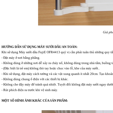
Giá ph
HƯỚNG DẪN SỬ DỤNG
MÁY SƯỞI DẦU
AN TOÀN:
Khi sử dụng Máy sưởi dầu FujiE OFR4413 quý vị cần phải tuân thủ những quy tắc
- Đặt máy ở nơi bằng phẳng.
- Không dùng ở những nơi dễ xảy ra cháy nổ, không dùng trong nhà tắm, buồng t
- (Đặc biệt là trẻ em) không thò tay hoặc chọc vào lỗ, khe của máy sưởi..
- Khi sử dụng, đặt máy cách tường và các vật xung quanh ít nhất 20cm. Tạo khoả
- Không dùng chung ổ điện với các thiết bị khác.
- Không che đậy máy để tránh quá nhiệt. Tuyệt đối không đặt máy sưởi ngay dưới
- Rút phích điện ra trước khi vệ sinh máy.
MỘT SỐ HÌNH ẢNH KHÁC CỦA SẢN PHẨM: