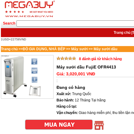
Search
Trang chủ
|
T
1USD=22758VND
Trang chủ
>>
ĐỒ GIA DỤNG, NHÀ BẾP
>>
Máy sưởi
>>
Máy sưởi dầu
8 đánh giá từ khách hàng
Máy sưởi dầu FujiE OFR4413
Giá:
3,020,001 VNĐ
:
Đang có hàng
Xuất xứ:
Trung Quốc
Bảo hành:
12 Tháng Tại hãng
Hàng có tại:
Vận chuyển:
Giao hàng miễn phí, thu tiền tận nơ