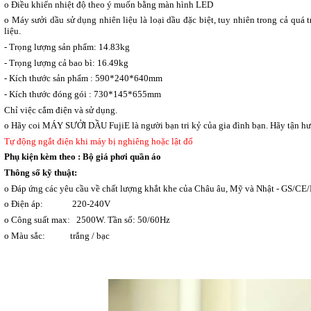
o Điều khiển nhiệt độ theo ý muốn bằng màn hình LED
o Máy sưởi dầu sử dụng nhiên liệu là loại dầu đặc biệt, tuy nhiên trong cả quá
liệu.
- Trọng lượng sản phẩm: 14.83kg
- Trọng lượng cả bao bì: 16.49kg
- Kích thước sản phẩm : 590*240*640mm
- Kích thước đóng gói : 730*145*655mm
Chỉ việc cắm điện và sử dụng.
o Hãy coi MÁY SƯỞI DẦU FujiE là người bạn tri kỷ của gia đình bạn. Hãy tận
Tự động ngắt điện khi máy bị nghiêng hoặc lật đổ
Phụ kiện kèm theo : Bộ giá phơi quần áo
Thông số kỹ thuật:
o Đáp ứng các yêu cầu về chất lượng khắt khe của Châu âu, Mỹ và Nhật - GS/C
o Điện áp: 220-240V
o Công suất max: 2500W. Tần số: 50/60Hz
o Màu sắc: trắng / bạc