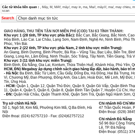
Các từ khóa liên quan :
,
Máy
,
M
,
MAY
,
máy/
,
may in
,
ma
,
Ma//
,
máy///
,
ma/
,
may chieu
,
m
scan
Search
GIAO HÀNG, THU TIỀN TẬN NƠI MIỄN PHÍ (COD) TẠI 63 TỈNH THÀNH:
Khu vực 1 (28 tỉnh, TP khu vực phía Bắc):
Bắc Cạn, Bắc Giang, Bắc Ninh, Cao
Hòa Bình, Lào Cai. Lai Châu, Lạng Sơn, Nam Định, Nghệ An, Ninh Bình, Phú T
Phúc, Yên Bái.
Khu vực 2 (22 tỉnh, TP khu vực phía Nam, 2 tỉnh khu vực miền Trung):
An Giang, Bình Dương, Bình Phước, Bà Rịa – Vũng Tàu, Bạc Liêu, Bến Tre, Bì
Giang, Long An, Lâm Đồng, Ninh Thuận, Sóc Trăng, Tây Ninh, Tiền Giang, Trà V
Khu vực 3 (11 tỉnh khu vực miền Trung):
Bình Định, Đà Nẵng, Gia Lai, Kontum, Thừa Thiên Huế, Khánh Hòa, Phú Yên, 
HCM, ĐN) Megabuy áp dụng chính sách giao hàng lắp đặt, bảo hành, bảo trì miễ
- Hà Nội:
Ba Đình, Bắc Từ Liêm, Cầu Giấy, Đống Đa, Hà Đông, Hai Bà Trưng, H
Vì, Chương Mỹ, Đan Phượng, Đông Anh, Gia Lâm, Hoài Đức, Mê Linh, Mỹ Đức, 
Tín, Ứng Hoà.
- HCM:
Quận 1, Quận 12, Quận Thủ Đức, Quận 9, Quận Gò Vấp, Quận Bình Thạ
11, Quận 4, Quận 5, Quận 6, Quận 8, Quận Bình Tân Quận 7, Huyện Củ Chi, 
- ĐN:
Quận Hải Châu, Quận Thanh Khê, Quận Sơn Trà, Quận Ngũ Hành Sơn, Q
Trụ sở chính Hà Nội
Chi nhánh Hồ Chí Mi
Số 1, Ngõ 58, Kim Mã, Phường Kim Mã, Q.Ba Đình, Hà
47 Trần Quốc Hoàn, 
Nội
Điện thoại: (028) 38
Điện thoại: (024) 62757210 - Fax: (024)62757212
Chi nhánh Đà Nẵng
Số 96 Bùi Công Trừn
Lệ, TP. Đà Nẵng
Điện thoại: (0511) 37