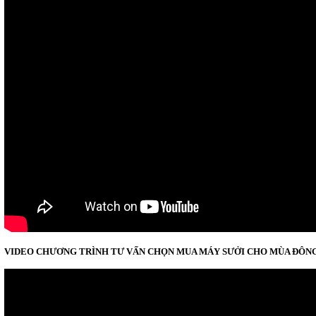
VIDEO CHƯƠNG TRÌNH TƯ VẤN CHỌN MUA MÁY SƯỞI CHO MÙA ĐÔN