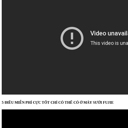
5 ĐIỀU MIỄN PHÍ CỰC TỐT CHỈ CÓ THỂ CÓ Ở MÁY SƯỞI FUJIE