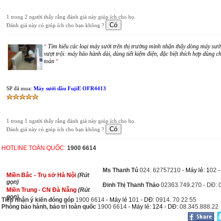
1 trong 2 người thấy rằng đánh giá này giúp ích cho họ.
Đánh giá này có giúp ích cho bạn không ?
Tìm hiểu các loại máy sưởi trên thị trường mình nhận thấy dòng máy sưởi
“
vượt trội: máy bảo hành dài, dùng tiết kiệm điện, đặc biệt thích hợp dùng 
toàn
”
SP đã mua:
Máy sưởi dầu FujiE OFR4413
1 trong 1 người thấy rằng đánh giá này giúp ích cho họ.
Đánh giá này có giúp ích cho bạn không ?
HOTLINE TOÀN QUỐC:
1900 6614
Ms Thanh Tú
024. 62757210
- Máy lẻ: 1
02
Miền Bắc - Trụ sở Hà Nội
(Rút
gọn)
Đinh Thị Thanh Thảo
02363.749.270 - DĐ: 
Miền Trung - CN Đà Nẵng
(Rút
gọn)
Tiếp nhận ý kiến đóng góp
1900 6614
- Máy lẻ 1
01
- DĐ:
0914. 70 22 55
Phòng bảo hành, bảo trì toàn quốc
1900 6614
- Máy lẻ: 124 - DĐ:
08.345.888.22