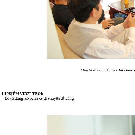
Máy hoạt động k
hông đốt cháy o
ƯU ĐIỂM VƯỢT TRỘI:
– Dễ sử dụng, có bánh xe di chuyển dễ dàng