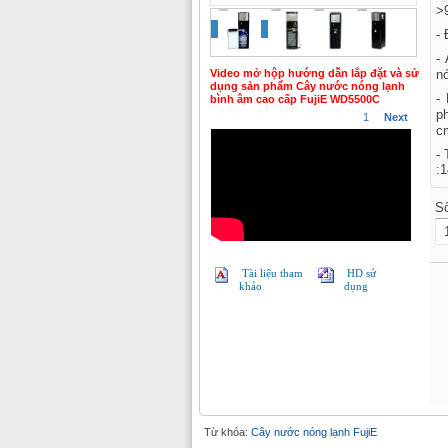
>
- 
-
Video mở hộp hướng dẫn lắp đặt và sử
n
dụng sản phẩm Cây nước nóng lạnh
-
bình âm cao cấp FujiE WD5500C
p
1
Next
c
-
:
S
Tài liệu tham
HD sử
khảo
dụng
Từ khóa:
Cây nước nóng lạnh FujiE