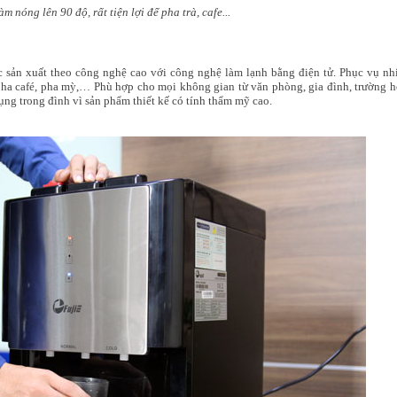
m nóng lên 90 độ, rất tiện lợi để pha trà, cafe...
ản xuất theo công nghệ cao với công nghệ làm lạnh bằng điện tử. Phục vụ nh
 pha café, pha mỳ,… Phù hợp cho mọi không gian từ văn phòng, gia đình, trường h
ụng trong đình vì sản phẩm thiết kế có tính thẩm mỹ cao.