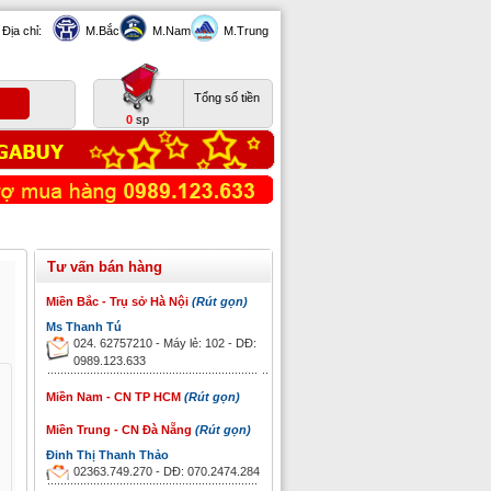
Địa chỉ:
M.Bắc
M.Nam
M.Trung
Tổng số tiền
0
sp
Tư vấn bán hàng
Miền Bắc - Trụ sở Hà Nội
(Rút gọn)
Ms Thanh Tú
024. 62757210 - Máy lẻ: 102 - DĐ:
0989.123.633
Miền Nam - CN TP HCM
(Rút gọn)
Miền Trung - CN Đà Nẵng
(Rút gọn)
Đinh Thị Thanh Thảo
02363.749.270 - DĐ: 070.2474.284