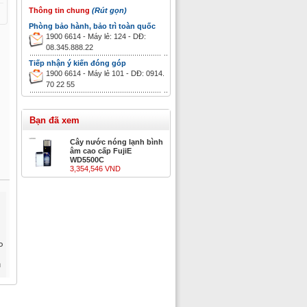
Thông tin chung
(Rút gọn)
Phòng bảo hành, bảo trì toàn quốc
1900 6614 - Máy lẻ: 124 - DĐ:
08.345.888.22
Tiếp nhận ý kiến đóng góp
1900 6614 - Máy lẻ 101 - DĐ: 0914.
70 22 55
Bạn đã xem
Cây nước nóng lạnh bình
âm cao cấp FujiE
WD5500C
3,354,546 VND
P
h