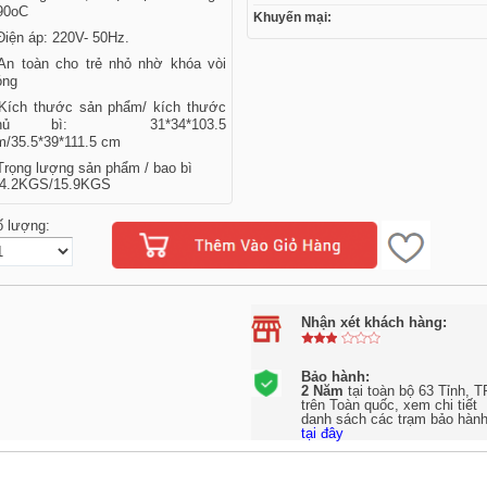
90oC
Khuyến mại:
Điện áp: 220V- 50Hz.
 An toàn cho trẻ nhỏ nhờ khóa vòi
óng
 Kích thước sản phẩm/ kích thước
hủ bì:
31*34*103.5
m/35.5*39*111.5 cm
 Trọng lượng sản phẩm / bao bì
14.2KGS/15.9KGS
ố lượng:
Nhận xét khách hàng:
Bảo hành:
2 Năm
tại toàn bộ 63 Tỉnh, T
trên Toàn quốc, xem chi tiết
danh sách các trạm bảo hàn
tại đây