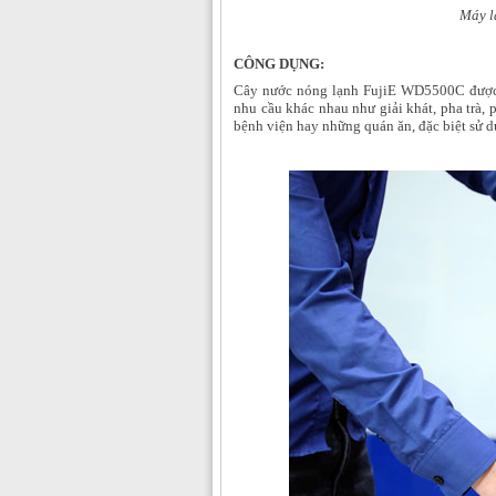
Máy là
CÔNG DỤNG:
Cây nước nóng lạnh FujiE WD5500C được s
nhu cầu khác nhau như giải khát, pha trà,
bệnh viện hay những quán ăn, đặc biệt sử d