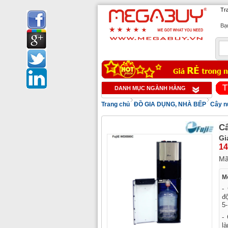
Tr
Bạn
1
DANH MỤC NGÀNH HÀNG
Trang chủ
ĐỒ GIA DỤNG, NHÀ BẾP
Cây n
Câ
Gi
14
M
Mô
-
độ
5
-
l