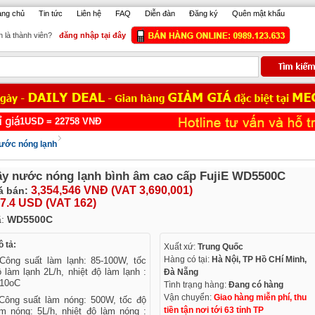
ang chủ
Tin tức
Liên hệ
FAQ
Diễn đàn
Đăng ký
Quên mật khẩu
 là thành viên?
đăng nhập tại đây
USD =
22758
VNĐ
ước nóng lạnh
y nước nóng lạnh bình âm cao cấp FujiE WD5500C
3,354,546 VNĐ (VAT 3,690,001)
á bán:
7.4 USD (VAT 162)
ã:
WD5500C
 tả:
Xuất xứ:
Trung Quốc
Hàng có tại:
Hà Nội, TP Hồ CHí Minh,
 Công suất làm lạnh: 85-100W, tốc
 làm lạnh 2L/h, nhiệt độ làm lạnh :
Đà Nẵng
-10oC
Tình trạng hàng:
Đang có hàng
Vận chuyển:
Giao hàng miễn phí, thu
 Công suất làm nóng: 500W, tốc độ
tiền tận nơi tới 63 tỉnh TP
àm nóng: 5L/h, nhiệt độ làm nóng :