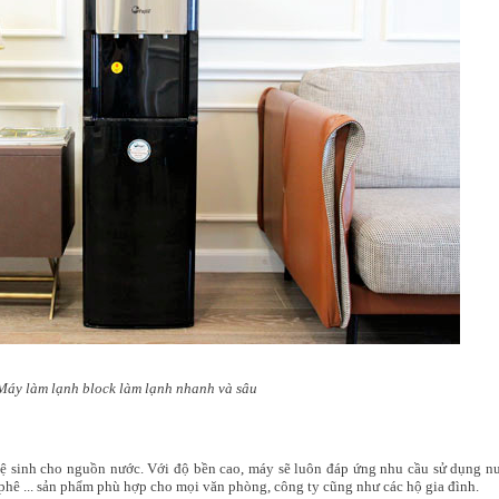
Máy làm lạnh block làm lạnh nhanh và sâu
ệ sinh cho nguồn nước. Với độ bền cao, máy sẽ luôn đáp ứng nhu cầu sử dụng n
à-phê ... sản phẩm phù hợp cho mọi văn phòng, công ty cũng như các hộ gia đình.