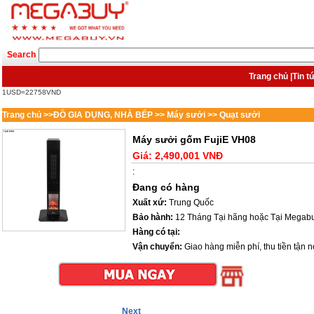
Search
Trang chủ
|
Tin t
1USD=22758VND
Trang chủ
>>
ĐỒ GIA DỤNG, NHÀ BẾP
>>
Máy sưởi
>>
Quạt sưởi
Máy sưởi gốm FujiE VH08
Giá:
2,490,001 VNĐ
:
Đang có hàng
Xuất xứ:
Trung Quốc
Bảo hành:
12 Tháng Tại hãng hoặc Tại Megab
Hàng có tại:
Vận chuyển:
Giao hàng miễn phí, thu tiền tận nơ
Next