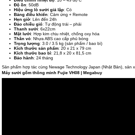
Độ ồn
: 50dB
Hiệu ứng lò sưởi giả lập
: Có
Bảng điều khiển
: Cảm ứng + Remote
Hẹn giờ
: Lên đến 24h
Đảo chiều gió
: Tự động trái – phải
Thanh sưởi
: 6x22cm
Mặt lưới
: Hợp kim chịu nhiệt, chống oxy hóa
Thân vỏ
: Nhựa ABS cao cấp phủ bóng
Trọng lượng
: 3.0 / 3.5 kg (sản phẩm / bao bì)
Kích thước sản phẩm
: 20 x 21 x 79 cm
Kích thước bao bì
:
21,8 x 20 x 81,5 cm
Bảo hành
: 24 tháng
Sản phẩm hợp tác cùng Newage Technology Japan (Nhật Bản), sản xu
Máy sưởi gốm thông minh Fujie VH08 | Megabuy