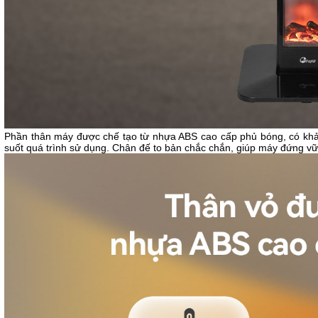
Phần thân máy được chế tạo từ nhựa ABS cao cấp phủ bóng, có khả 
suốt quá trình sử dụng. Chân đế to bản chắc chắn, giúp máy đứng vữ